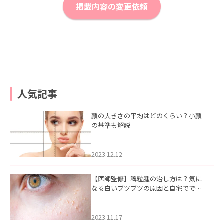
掲載内容の変更依頼
人気記事
顔の大きさの平均はどのくらい？小顔
の基準も解説
2023.12.12
【医師監修】稗粒腫の治し方は？気に
なる白いブツブツの原因と自宅ででき
るケアについて
2023.11.17