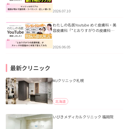
ド・正しい使い方」を公開いたしまし
た。
2026.07.10
わたしの名医Youtube めぐ皮膚科・美
容皮膚科「”とおりすがりの皮膚科
医”がスレッズの肌悩みに本気で答えて
みた」を公開いたしました。
2026.06.05
最新クリニック
MJクリニック札幌
北海道
いびきメディカルクリニック 福岡院