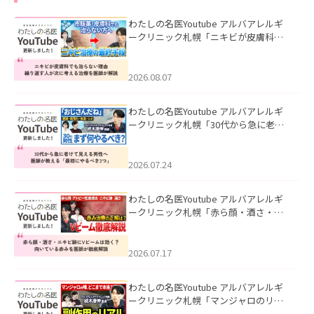
わたしの名医Youtube アルバアレルギ
ークリニック札幌「ニキビが皮膚科で
も治らない理由｜繰り返す人が次に考
える治療を医師が解説」を公開いたし
ました。
2026.08.07
わたしの名医Youtube アルバアレルギ
ークリニック札幌「30代から急に老け
て見える男性へ｜医師が教える「最初
にやるべき3つ」」を公開いたしまし
た。
2026.07.24
わたしの名医Youtube アルバアレルギ
ークリニック札幌「赤ら顔・酒さ・ニ
キビ跡にVビームは効く？向いている赤
みを医師が徹底解説」を公開いたしま
した。
2026.07.17
わたしの名医Youtube アルバアレルギ
ークリニック札幌「マンジャロのリア
ル｜医師が明かす副作用・リバウン