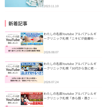
2023.11.10
新着記事
わたしの名医Youtube アルバアレルギ
ークリニック札幌「ニキビが皮膚科で
も治らない理由｜繰り返す人が次に考
える治療を医師が解説」を公開いたし
ました。
2026.08.07
わたしの名医Youtube アルバアレルギ
ークリニック札幌「30代から急に老け
て見える男性へ｜医師が教える「最初
にやるべき3つ」」を公開いたしまし
た。
2026.07.24
わたしの名医Youtube アルバアレルギ
ークリニック札幌「赤ら顔・酒さ・ニ
キビ跡にVビームは効く？向いている赤