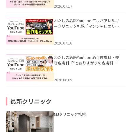
みを医師が徹底解説」を公開いたしま
した。
2026.07.17
わたしの名医Youtube アルバアレルギ
ークリニック札幌「マンジャロのリア
ル｜医師が明かす副作用・リバウン
ド・正しい使い方」を公開いたしまし
た。
2026.07.10
わたしの名医Youtube めぐ皮膚科・美
容皮膚科「”とおりすがりの皮膚科
医”がスレッズの肌悩みに本気で答えて
みた」を公開いたしました。
2026.06.05
最新クリニック
MJクリニック札幌