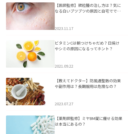
【医師監修】稗粒腫の治し方は？気に
なる白いブツブツの原因と自宅ででき
るケアについて
2023.11.17
ビタミンCは朝つけちゃだめ？日焼け
やシミの原因になるってホント？
2021.09.22
【教えてドクター】防風通聖散の効果
や副作用は？長期服用は危険なの？
2023.07.27
【薬剤師監修】ミヤBM錠に痩せる効果
は本当にあるの？