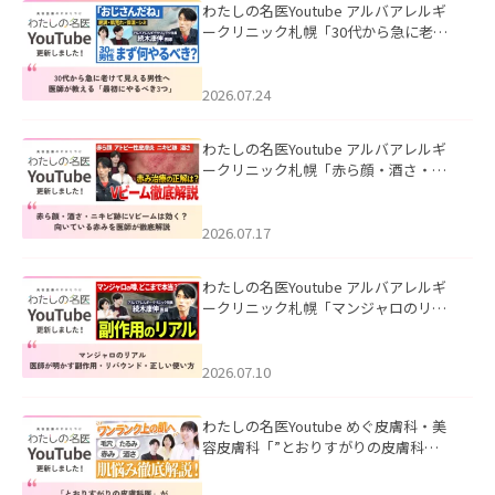
わたしの名医Youtube アルバアレルギ
ークリニック札幌「30代から急に老け
て見える男性へ｜医師が教える「最初
にやるべき3つ」」を公開いたしまし
た。
2026.07.24
わたしの名医Youtube アルバアレルギ
ークリニック札幌「赤ら顔・酒さ・ニ
キビ跡にVビームは効く？向いている赤
みを医師が徹底解説」を公開いたしま
した。
2026.07.17
わたしの名医Youtube アルバアレルギ
ークリニック札幌「マンジャロのリア
ル｜医師が明かす副作用・リバウン
ド・正しい使い方」を公開いたしまし
た。
2026.07.10
わたしの名医Youtube めぐ皮膚科・美
容皮膚科「”とおりすがりの皮膚科
医”がスレッズの肌悩みに本気で答えて
みた」を公開いたしました。