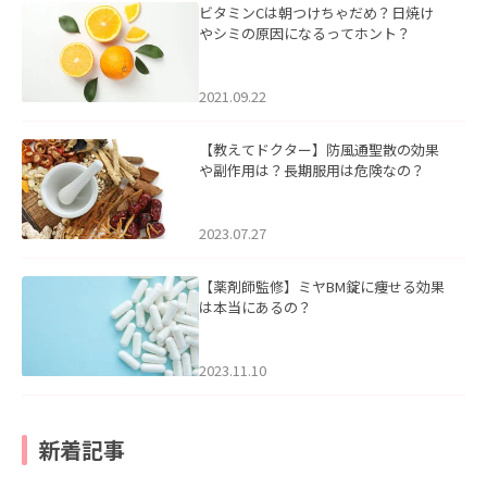
ビタミンCは朝つけちゃだめ？日焼け
やシミの原因になるってホント？
2021.09.22
【教えてドクター】防風通聖散の効果
や副作用は？長期服用は危険なの？
2023.07.27
【薬剤師監修】ミヤBM錠に痩せる効果
は本当にあるの？
2023.11.10
新着記事