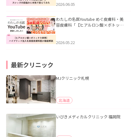
2026.06.05
わたしの名医Youtube めぐ皮膚科・美
容皮膚科「【ヒアルロン酸×ボトック
ス併用】ハイブリッド注入を美容皮膚
科医が徹底解説」を公開いたしまし
た。
2026.05.22
最新クリニック
MJクリニック札幌
北海道
いびきメディカルクリニック 福岡院