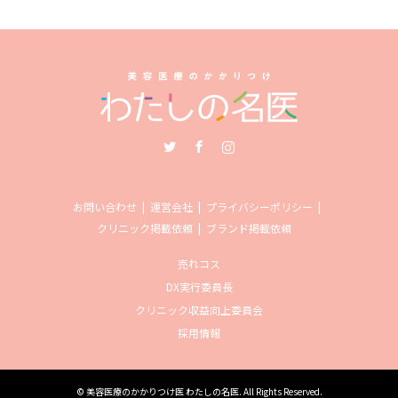
Twitter
Facebook
Instagram
お問い合わせ
運営会社
プライバシーポリシー
クリニック掲載依頼
ブランド掲載依頼
売れコス
DX実行委員長
クリニック収益向上委員会
採用情報
©
美容医療のかかりつけ医 わたしの名医
. All Rights Reserved.