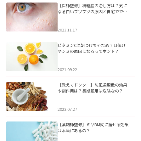
【医師監修】稗粒腫の治し方は？気に
なる白いブツブツの原因と自宅ででき
るケアについて
2023.11.17
ビタミンCは朝つけちゃだめ？日焼け
やシミの原因になるってホント？
2021.09.22
【教えてドクター】防風通聖散の効果
や副作用は？長期服用は危険なの？
2023.07.27
【薬剤師監修】ミヤBM錠に痩せる効果
は本当にあるの？