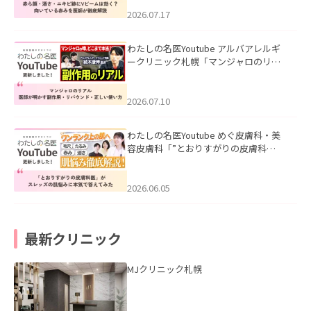
みを医師が徹底解説」を公開いたしま
した。
2026.07.17
わたしの名医Youtube アルバアレルギ
ークリニック札幌「マンジャロのリア
ル｜医師が明かす副作用・リバウン
ド・正しい使い方」を公開いたしまし
た。
2026.07.10
わたしの名医Youtube めぐ皮膚科・美
容皮膚科「”とおりすがりの皮膚科
医”がスレッズの肌悩みに本気で答えて
みた」を公開いたしました。
2026.06.05
最新クリニック
MJクリニック札幌