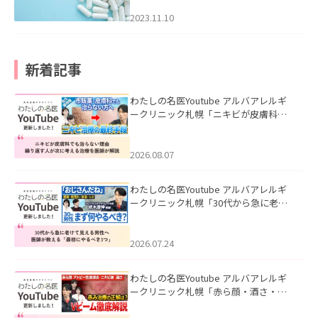
2023.11.10
新着記事
わたしの名医Youtube アルバアレルギ
ークリニック札幌「ニキビが皮膚科で
も治らない理由｜繰り返す人が次に考
える治療を医師が解説」を公開いたし
ました。
2026.08.07
わたしの名医Youtube アルバアレルギ
ークリニック札幌「30代から急に老け
て見える男性へ｜医師が教える「最初
にやるべき3つ」」を公開いたしまし
た。
2026.07.24
わたしの名医Youtube アルバアレルギ
ークリニック札幌「赤ら顔・酒さ・ニ
キビ跡にVビームは効く？向いている赤