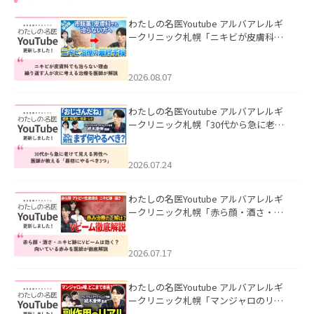
わたしの名医Youtube アルバアレルギ
ークリニック札幌「ニキビが皮膚科で
も治らない理由｜繰り返す人が次に考
える治療を医師が解説」を公開いたし
ました。
2026.08.07
わたしの名医Youtube アルバアレルギ
ークリニック札幌「30代から急に老け
て見える男性へ｜医師が教える「最初
にやるべき3つ」」を公開いたしまし
た。
2026.07.24
わたしの名医Youtube アルバアレルギ
ークリニック札幌「赤ら顔・酒さ・ニ
キビ跡にVビームは効く？向いている赤
みを医師が徹底解説」を公開いたしま
した。
2026.07.17
わたしの名医Youtube アルバアレルギ
ークリニック札幌「マンジャロのリア
ル｜医師が明かす副作用・リバウン