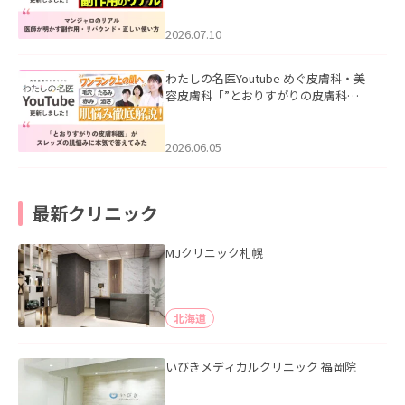
ド・正しい使い方」を公開いたしまし
た。
2026.07.10
わたしの名医Youtube めぐ皮膚科・美
容皮膚科「”とおりすがりの皮膚科
医”がスレッズの肌悩みに本気で答えて
みた」を公開いたしました。
2026.06.05
最新クリニック
MJクリニック札幌
北海道
いびきメディカルクリニック 福岡院