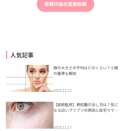
掲載内容の変更依頼
人気記事
顔の大きさの平均はどのくらい？小顔
の基準も解説
2023.12.12
【医師監修】稗粒腫の治し方は？気に
なる白いブツブツの原因と自宅ででき
るケアについて
2023.11.17