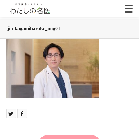
ijin-kagamiharakc_img01