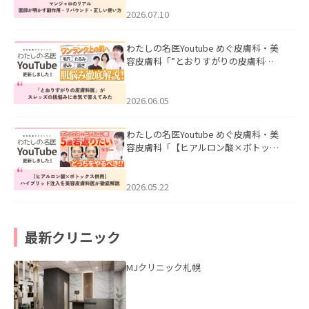
ド・正しい使い方」を公開いたしまし
た。
2026.07.10
わたしの名医Youtube めぐ皮膚科・美
容皮膚科「”とおりすがりの皮膚科
医”がスレッズの肌悩みに本気で答えて
みた」を公開いたしました。
2026.06.05
わたしの名医Youtube めぐ皮膚科・美
容皮膚科「【ヒアルロン酸×ボトック
ス併用】ハイブリッド注入を美容皮膚
科医が徹底解説」を公開いたしまし
た。
2026.05.22
最新クリニック
MJクリニック札幌