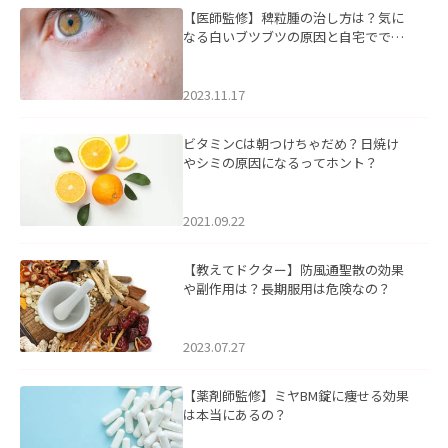
【医師監修】稗粒腫の治し方は？気に
なる白いブツブツの原因と自宅ででき
るケアについて
2023.11.17
ビタミンCは朝つけちゃだめ？日焼け
やシミの原因になるってホント？
2021.09.22
【教えてドクター】防風通聖散の効果
や副作用は？長期服用は危険なの？
2023.07.27
【薬剤師監修】ミヤBM錠に痩せる効果
は本当にあるの？