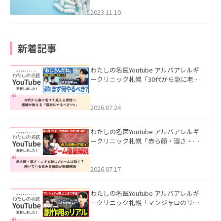
2023.11.10
新着記事
わたしの名医Youtube アルバアレルギ
ークリニック札幌「30代から急に老け
て見える男性へ｜医師が教える「最初
にやるべき3つ」」を公開いたしまし
た。
2026.07.24
わたしの名医Youtube アルバアレルギ
ークリニック札幌「赤ら顔・酒さ・ニ
キビ跡にVビームは効く？向いている赤
みを医師が徹底解説」を公開いたしま
した。
2026.07.17
わたしの名医Youtube アルバアレルギ
ークリニック札幌「マンジャロのリア
ル｜医師が明かす副作用・リバウン