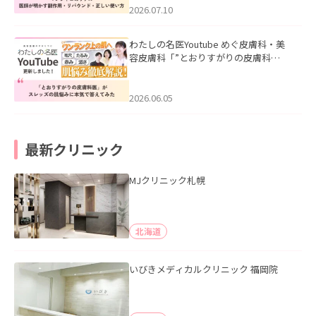
た。
2026.07.10
わたしの名医Youtube めぐ皮膚科・美
容皮膚科「”とおりすがりの皮膚科
医”がスレッズの肌悩みに本気で答えて
みた」を公開いたしました。
2026.06.05
最新クリニック
MJクリニック札幌
北海道
いびきメディカルクリニック 福岡院