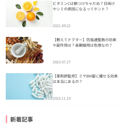
ビタミンCは朝つけちゃだめ？日焼け
やシミの原因になるってホント？
2021.09.22
【教えてドクター】防風通聖散の効果
や副作用は？長期服用は危険なの？
2023.07.27
【薬剤師監修】ミヤBM錠に痩せる効果
は本当にあるの？
2023.11.10
新着記事