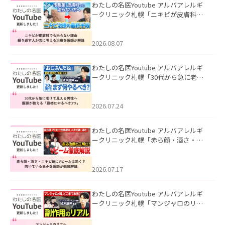
わたしの名医Youtube アルバアレルギ
ークリニック札幌「ニキビが皮膚科で
も治らない理由｜繰り返す人が次に考
える治療を医師が解説」を公開いたし
ました。
2026.08.07
わたしの名医Youtube アルバアレルギ
ークリニック札幌「30代から急に老け
て見える男性へ｜医師が教える「最初
にやるべき3つ」」を公開いたしまし
た。
2026.07.24
わたしの名医Youtube アルバアレルギ
ークリニック札幌「赤ら顔・酒さ・ニ
キビ跡にVビームは効く？向いている赤
みを医師が徹底解説」を公開いたしま
した。
2026.07.17
わたしの名医Youtube アルバアレルギ
ークリニック札幌「マンジャロのリア
ル｜医師が明かす副作用・リバウン
ド・正しい使い方」を公開いたしまし