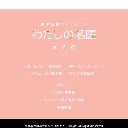
Twitter
Facebook
Instagram
お問い合わせ
運営会社
プライバシーポリシー
クリニック掲載依頼
ブランド掲載依頼
売れコス
DX実行委員長
クリニック収益向上委員会
採用情報
©
美容医療のかかりつけ医 わたしの名医
. All Rights Reserved.