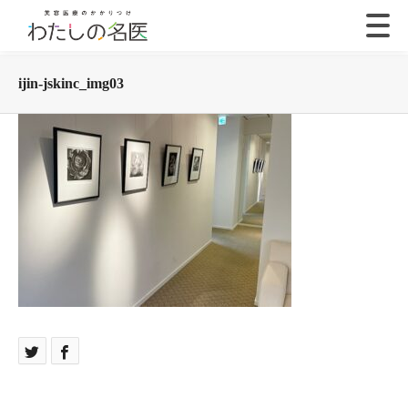
ijin-jskinc_img03