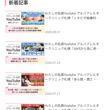
新着記事
わたしの名医Youtube アルバアレルギ
ークリニック札幌「ニキビが皮膚科で
も治らない理由｜繰り返す人が次に考
える治療を医師が解説」を公開いたし
ました。
2026.08.07
わたしの名医Youtube アルバアレルギ
ークリニック札幌「30代から急に老け
て見える男性へ｜医師が教える「最初
にやるべき3つ」」を公開いたしまし
た。
2026.07.24
わたしの名医Youtube アルバアレルギ
ークリニック札幌「赤ら顔・酒さ・ニ
キビ跡にVビームは効く？向いている赤
みを医師が徹底解説」を公開いたしま
した。
2026.07.17
わたしの名医Youtube アルバアレルギ