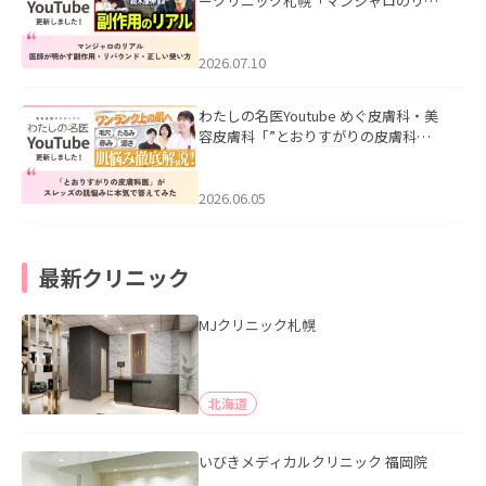
ークリニック札幌「マンジャロのリア
ル｜医師が明かす副作用・リバウン
ド・正しい使い方」を公開いたしまし
た。
2026.07.10
わたしの名医Youtube めぐ皮膚科・美
容皮膚科「”とおりすがりの皮膚科
医”がスレッズの肌悩みに本気で答えて
みた」を公開いたしました。
2026.06.05
最新クリニック
MJクリニック札幌
北海道
いびきメディカルクリニック 福岡院