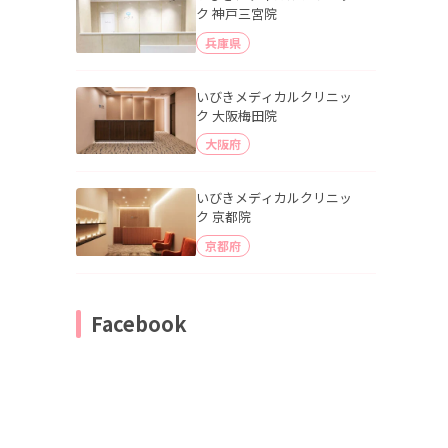
ク 神戸三宮院
兵庫県
いびきメディカルクリニッ
ク 大阪梅田院
大阪府
いびきメディカルクリニッ
ク 京都院
京都府
Facebook