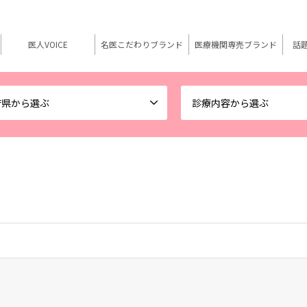
医人VOICE
名医こだわりブランド
医療機関専売ブランド
話
府県から選ぶ
診療内容から選ぶ