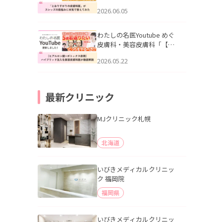
りすがりの皮膚科医”がスレ
2026.06.05
ッズの肌悩みに本気で答え
てみた」を公開いたしまし
た。
わたしの名医Youtube めぐ
皮膚科・美容皮膚科「【ヒ
アルロン酸×ボトックス併
2026.05.22
用】ハイブリッド注入を美
容皮膚科医が徹底解説」を
公開いたしました。
最新クリニック
MJクリニック札幌
北海道
いびきメディカルクリニッ
ク 福岡院
福岡県
いびきメディカルクリニッ