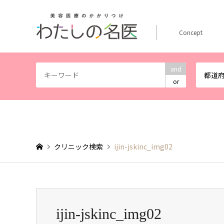
Concept
and
都道
or
クリニック検索
ijin-jskinc_img02
ijin-jskinc_img02