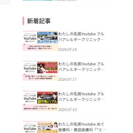
新着記事
わたしの名医Youtube アル
バアレルギークリニック札
幌「30代から急に老けて見
2026.07.24
える男性へ｜医師が教える
「最初にやるべき3つ」」を
公開いたしました。
わたしの名医Youtube アル
バアレルギークリニック札
幌「赤ら顔・酒さ・ニキビ
2026.07.17
跡にVビームは効く？向いて
いる赤みを医師が徹底解
説」を公開いたしました。
わたしの名医Youtube アル
バアレルギークリニック札
幌「マンジャロのリアル｜
2026.07.10
医師が明かす副作用・リバ
ウンド・正しい使い方」を
公開いたしました。
わたしの名医Youtube めぐ
皮膚科・美容皮膚科「”とお