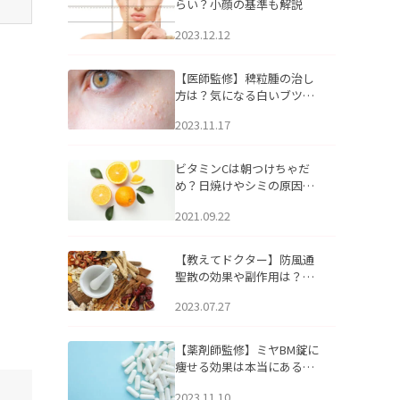
らい？小顔の基準も解説
2023.12.12
【医師監修】稗粒腫の治し
方は？気になる白いブツブ
ツの原因と自宅でできるケ
2023.11.17
アについて
ビタミンCは朝つけちゃだ
め？日焼けやシミの原因に
なるってホント？
2021.09.22
【教えてドクター】防風通
聖散の効果や副作用は？長
期服用は危険なの？
2023.07.27
【薬剤師監修】ミヤBM錠に
痩せる効果は本当にある
の？
2023.11.10