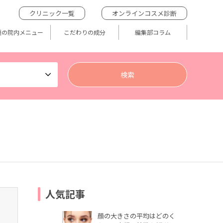
クリニック一覧
オンラインコスメ診断
題の院内メニュー
こだわりの成分
編集部コラム
人気記事
顔の大きさの平均はどのく