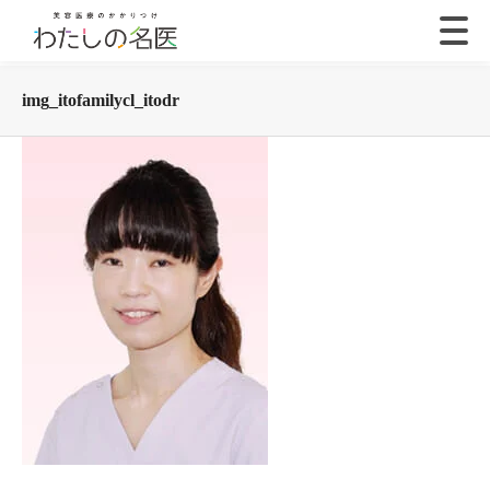
img_itofamilycl_itodr