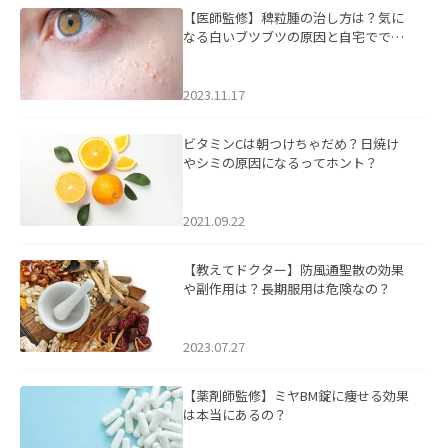
【医師監修】稗粒腫の治し方は？気に
なる白いブツブツの原因と自宅ででき
るケアについて
2023.11.17
ビタミンCは朝つけちゃだめ？日焼け
やシミの原因になるってホント？
2021.09.22
【教えてドクター】防風通聖散の効果
や副作用は？長期服用は危険なの？
2023.07.27
【薬剤師監修】ミヤBM錠に痩せる効果
は本当にあるの？