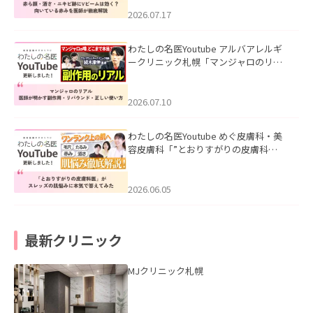
みを医師が徹底解説」を公開いたしま
した。
2026.07.17
わたしの名医Youtube アルバアレルギ
ークリニック札幌「マンジャロのリア
ル｜医師が明かす副作用・リバウン
ド・正しい使い方」を公開いたしまし
た。
2026.07.10
わたしの名医Youtube めぐ皮膚科・美
容皮膚科「”とおりすがりの皮膚科
医”がスレッズの肌悩みに本気で答えて
みた」を公開いたしました。
2026.06.05
最新クリニック
MJクリニック札幌