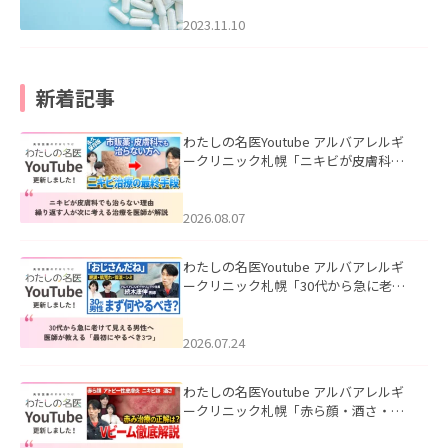
2023.11.10
新着記事
わたしの名医Youtube アルバアレルギ
ークリニック札幌「ニキビが皮膚科で
も治らない理由｜繰り返す人が次に考
える治療を医師が解説」を公開いたし
ました。
2026.08.07
わたしの名医Youtube アルバアレルギ
ークリニック札幌「30代から急に老け
て見える男性へ｜医師が教える「最初
にやるべき3つ」」を公開いたしまし
た。
2026.07.24
わたしの名医Youtube アルバアレルギ
ークリニック札幌「赤ら顔・酒さ・ニ
キビ跡にVビームは効く？向いている赤