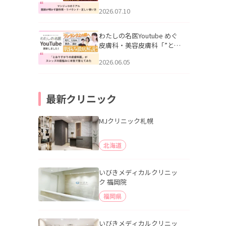
幌「マンジャロのリアル｜
2026.07.10
医師が明かす副作用・リバ
ウンド・正しい使い方」を
公開いたしました。
わたしの名医Youtube めぐ
皮膚科・美容皮膚科「”とお
りすがりの皮膚科医”がスレ
2026.06.05
ッズの肌悩みに本気で答え
てみた」を公開いたしまし
た。
最新クリニック
MJクリニック札幌
北海道
いびきメディカルクリニッ
ク 福岡院
福岡県
いびきメディカルクリニッ