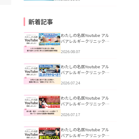
新着記事
わたしの名医Youtube アル
バアレルギークリニック札
幌「ニキビが皮膚科でも治
2026.08.07
らない理由｜繰り返す人が
次に考える治療を医師が解
説」を公開いたしました。
わたしの名医Youtube アル
バアレルギークリニック札
幌「30代から急に老けて見
2026.07.24
える男性へ｜医師が教える
「最初にやるべき3つ」」を
公開いたしました。
わたしの名医Youtube アル
バアレルギークリニック札
幌「赤ら顔・酒さ・ニキビ
2026.07.17
跡にVビームは効く？向いて
いる赤みを医師が徹底解
説」を公開いたしました。
わたしの名医Youtube アル
バアレルギークリニック札