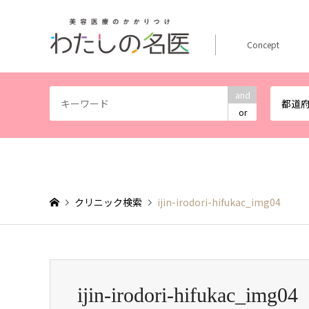
Concept
and
都道
or
クリニック検索
ijin-irodori-hifukac_img04
ijin-irodori-hifukac_img04