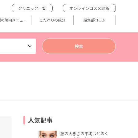
クリニック一覧
オンラインコスメ診断
題の院内メニュー
こだわりの成分
編集部コラム
人気記事
顔の大きさの平均はどのく