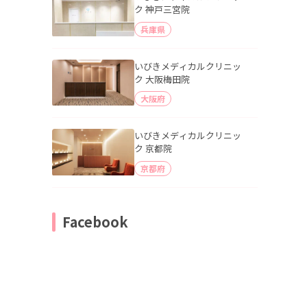
ク 神戸三宮院
兵庫県
いびきメディカルクリニッ
ク 大阪梅田院
大阪府
いびきメディカルクリニッ
ク 京都院
京都府
Facebook