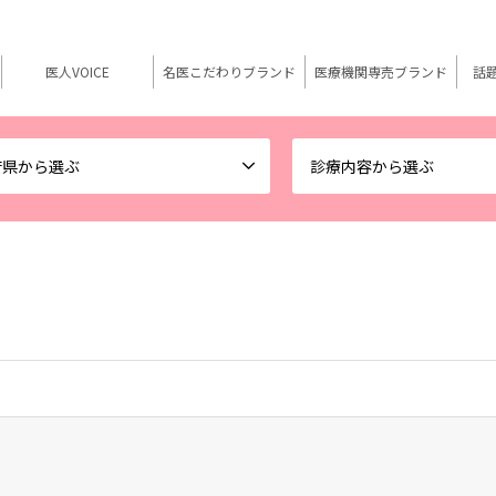
医人VOICE
名医こだわりブランド
医療機関専売ブランド
話
府県から選ぶ
診療内容から選ぶ