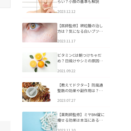
らい？小顔の基準も解説
2023.12.12
【医師監修】稗粒腫の治し
方は？気になる白いブツブ
ツの原因と自宅でできるケ
2023.11.17
アについて
ビタミンCは朝つけちゃだ
め？日焼けやシミの原因に
なるってホント？
2021.09.22
【教えてドクター】防風通
聖散の効果や副作用は？長
期服用は危険なの？
2023.07.27
【薬剤師監修】ミヤBM錠に
痩せる効果は本当にある
の？
2023.11.10