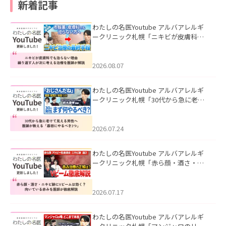
新着記事
わたしの名医Youtube アルバアレルギ
ークリニック札幌「ニキビが皮膚科で
も治らない理由｜繰り返す人が次に考
える治療を医師が解説」を公開いたし
ました。
2026.08.07
わたしの名医Youtube アルバアレルギ
ークリニック札幌「30代から急に老け
て見える男性へ｜医師が教える「最初
にやるべき3つ」」を公開いたしまし
た。
2026.07.24
わたしの名医Youtube アルバアレルギ
ークリニック札幌「赤ら顔・酒さ・ニ
キビ跡にVビームは効く？向いている赤
みを医師が徹底解説」を公開いたしま
した。
2026.07.17
わたしの名医Youtube アルバアレルギ