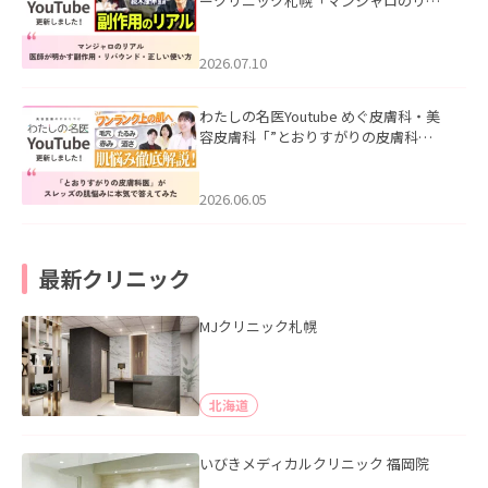
ークリニック札幌「マンジャロのリア
ル｜医師が明かす副作用・リバウン
ド・正しい使い方」を公開いたしまし
た。
2026.07.10
わたしの名医Youtube めぐ皮膚科・美
容皮膚科「”とおりすがりの皮膚科
医”がスレッズの肌悩みに本気で答えて
みた」を公開いたしました。
2026.06.05
最新クリニック
MJクリニック札幌
北海道
いびきメディカルクリニック 福岡院