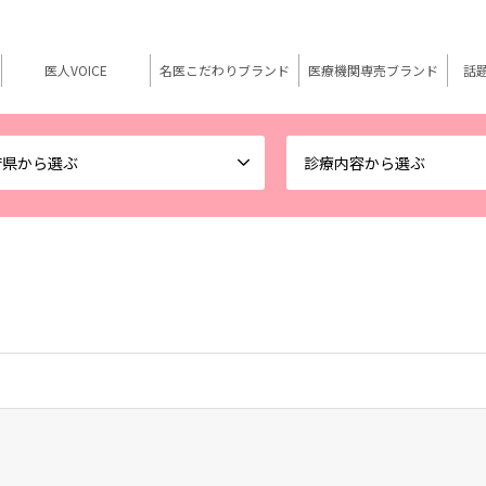
医人VOICE
名医こだわりブランド
医療機関専売ブランド
話
府県から選ぶ
診療内容から選ぶ