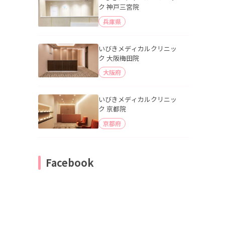
ク 神戸三宮院
兵庫県
いびきメディカルクリニッ
ク 大阪梅田院
大阪府
いびきメディカルクリニッ
ク 京都院
京都府
Facebook