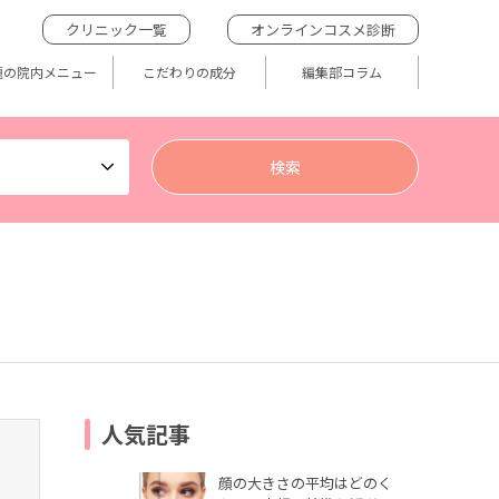
クリニック一覧
オンラインコスメ診断
題の院内メニュー
こだわりの成分
編集部コラム
人気記事
顔の大きさの平均はどのく