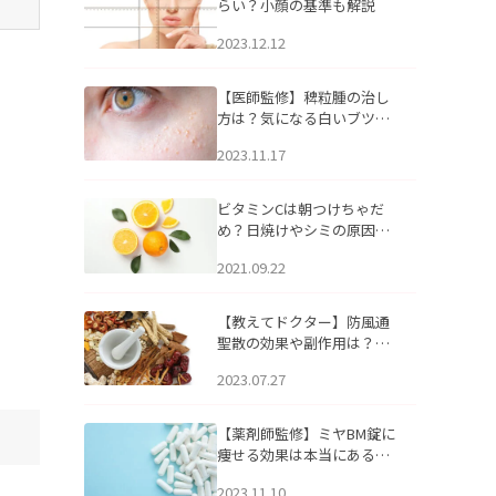
らい？小顔の基準も解説
2023.12.12
【医師監修】稗粒腫の治し
方は？気になる白いブツブ
ツの原因と自宅でできるケ
2023.11.17
アについて
ビタミンCは朝つけちゃだ
め？日焼けやシミの原因に
なるってホント？
2021.09.22
【教えてドクター】防風通
聖散の効果や副作用は？長
期服用は危険なの？
2023.07.27
【薬剤師監修】ミヤBM錠に
痩せる効果は本当にある
の？
2023.11.10