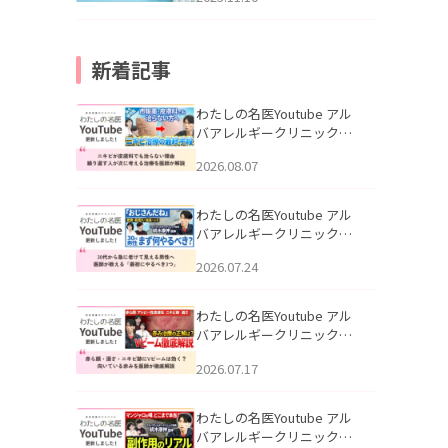
新着記事
わたしの名医Youtube アル
バアレルギークリニック札
幌「ニキビが皮膚科でも治
2026.08.07
らない理由｜繰り返す人が
次に考える治療を医師が解
説」を公開いたしました。
わたしの名医Youtube アル
バアレルギークリニック札
幌「30代から急に老けて見
2026.07.24
える男性へ｜医師が教える
「最初にやるべき3つ」」を
公開いたしました。
わたしの名医Youtube アル
バアレルギークリニック札
幌「赤ら顔・酒さ・ニキビ
2026.07.17
跡にVビームは効く？向いて
いる赤みを医師が徹底解
説」を公開いたしました。
わたしの名医Youtube アル
バアレルギークリニック札