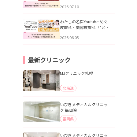
幌「マンジャロのリアル｜
2026.07.10
医師が明かす副作用・リバ
ウンド・正しい使い方」を
公開いたしました。
わたしの名医Youtube めぐ
皮膚科・美容皮膚科「”とお
りすがりの皮膚科医”がスレ
2026.06.05
ッズの肌悩みに本気で答え
てみた」を公開いたしまし
た。
最新クリニック
MJクリニック札幌
北海道
いびきメディカルクリニッ
ク 福岡院
福岡県
いびきメディカルクリニッ