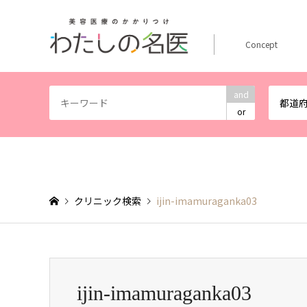
Concept
and
都道
or
クリニック検索
ijin-imamuraganka03
ijin-imamuraganka03