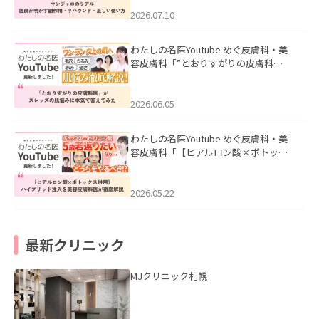
ド・正しい使い方」を公開いたしまし
た。
2026.07.10
わたしの名医Youtube めぐ皮膚科・美
容皮膚科「”とおりすがりの皮膚科
医”がスレッズの肌悩みに本気で答えて
みた」を公開いたしました。
2026.06.05
わたしの名医Youtube めぐ皮膚科・美
容皮膚科「【ヒアルロン酸×ボトック
ス併用】ハイブリッド注入を美容皮膚
科医が徹底解説」を公開いたしまし
た。
2026.05.22
最新クリニック
MJクリニック札幌