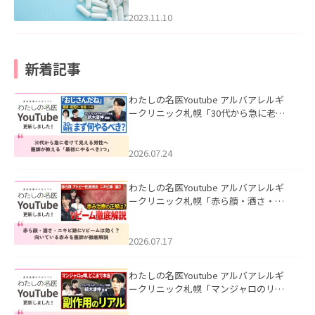
2023.11.10
新着記事
わたしの名医Youtube アルバアレルギ
ークリニック札幌「30代から急に老け
て見える男性へ｜医師が教える「最初
にやるべき3つ」」を公開いたしまし
た。
2026.07.24
わたしの名医Youtube アルバアレルギ
ークリニック札幌「赤ら顔・酒さ・ニ
キビ跡にVビームは効く？向いている赤
みを医師が徹底解説」を公開いたしま
した。
2026.07.17
わたしの名医Youtube アルバアレルギ
ークリニック札幌「マンジャロのリア
ル｜医師が明かす副作用・リバウン