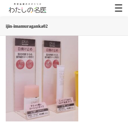
ijin-imamuraganka02