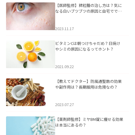
【医師監修】稗粒腫の治し方は？気に
なる白いブツブツの原因と自宅ででき
るケアについて
2023.11.17
ビタミンCは朝つけちゃだめ？日焼け
やシミの原因になるってホント？
2021.09.22
【教えてドクター】防風通聖散の効果
や副作用は？長期服用は危険なの？
2023.07.27
【薬剤師監修】ミヤBM錠に痩せる効果
は本当にあるの？