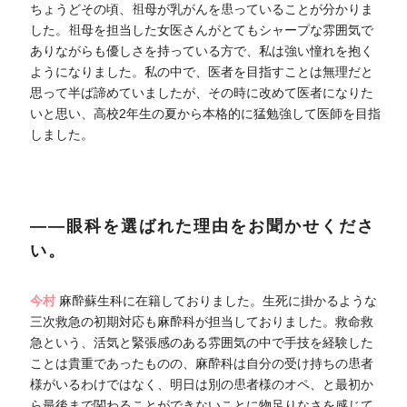
ちょうどその頃、祖母が乳がんを患っていることが分かりま
した。祖母を担当した女医さんがとてもシャープな雰囲気で
ありながらも優しさを持っている方で、私は強い憧れを抱く
ようになりました。私の中で、医者を目指すことは無理だと
思って半ば諦めていましたが、その時に改めて医者になりた
いと思い、高校2年生の夏から本格的に猛勉強して医師を目指
しました。
――眼科を選ばれた理由をお聞かせくださ
い。
今村
麻酔蘇生科に在籍しておりました。生死に掛かるような
三次救急の初期対応も麻酔科が担当しておりました。救命救
急という、活気と緊張感のある雰囲気の中で手技を経験した
ことは貴重であったものの、麻酔科は自分の受け持ちの患者
様がいるわけではなく、明日は別の患者様のオペ、と最初か
ら最後まで関わることができないことに物足りなさを感じて