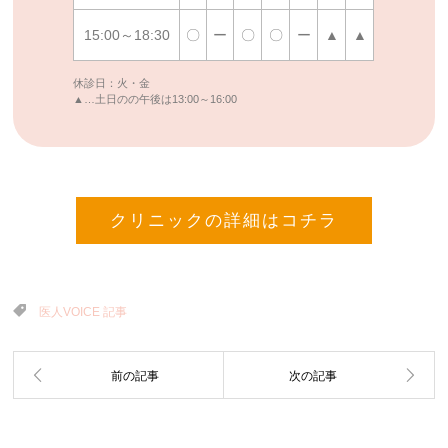
15:00～18:30
〇
ー
〇
〇
ー
▲
▲
休診日：火・金
▲…土日のの午後は13:00～16:00
クリニックの詳細はコチラ
医人VOICE 記事