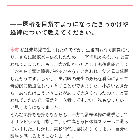
――医者を目指すようになったきっかけや
経緯について教えてください。
今村
私は未熟児で生まれたのですが、生後間もなく肺炎にな
り、さらに髄膜炎を併発したため、「99％助からない」と言
われていました。もし、命が助かったとしても後遺症として
「おそらく頭に障害が残るだろう」と言われ、父と母は落胆
したそうです。しかし、主治医の先生の必死な看病によって
奇跡的に後遺症もなく育つことができました。小さいときか
ら「あなたはこういうことがあって大きくなったのよ」と言
われていたので、漠然と「医者ってすごい、私もなりたい」
と思うようになりました。
そんな気持ちを持ちながらも、一方で器械体操の選手として
オリンピックを目指して、小中高と毎日体操スクールに通っ
ていました。しかし、高校時代に怪我をしてしまい、自分の
限界を感じるようになりました。