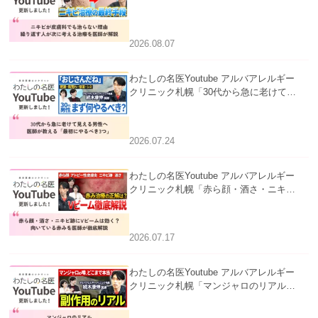
らない理由｜繰り返す人が次に考える治
療を医師が解説」を公開いたしました。
2026.08.07
わたしの名医Youtube アルバアレルギー
クリニック札幌「30代から急に老けて見
える男性へ｜医師が教える「最初にやる
べき3つ」」を公開いたしました。
2026.07.24
わたしの名医Youtube アルバアレルギー
クリニック札幌「赤ら顔・酒さ・ニキビ
跡にVビームは効く？向いている赤みを
医師が徹底解説」を公開いたしました。
2026.07.17
わたしの名医Youtube アルバアレルギー
クリニック札幌「マンジャロのリアル｜
医師が明かす副作用・リバウンド・正し
い使い方」を公開いたしました。