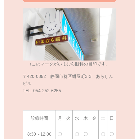
↑このマークがいまむら眼科の目印です。
〒420-0852 静岡市葵区紺屋町3-3 あらしん
ビル
TEL: 054-252-6255
診療時間
月
火
水
木
金
土
日
8:30～12:00
〇
ー
〇
〇
ー
〇
〇