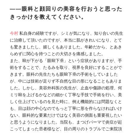
――眼科と顔回りの美容を行おうと思った
きっかけを教えてください。
今村
私自身の経験ですが、シミが気になり、知り合いの先生
に治療して頂いたのですが、本当に肌がきれいになり、とて
も驚きましたし、嬉しくもありました。年齢だから、とあき
らめずに関心を持つことの大切さを痛感しました。
また、瞼が下がる「眼瞼下垂」という症状がありますが、手
術をすることで、たるみを取り、視界を良好にすることがで
きます。眼科の先生たちも眼瞼下垂の手術をしていました
が、中には技術が足りず不自然な目の形になることもありま
した。しかし、美容外科医の先生が、止血や傷跡の処理、何
ミリ瞼を上げるかなどの細かく丁寧な手技で手術を行い、美
しく仕上げているのを見た時に、例え機能的には問題なくと
も、目は顔の中心なのでもっと丁寧に形を作らなければいけ
ない、眼科的な要素だけではなく美容の側面も重要視したい
と思うようになりました。当院も、まつげパーマで炎症が起
こってしまった患者様など、目の周りのトラブルでご来院頂