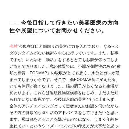
――今後目指して行きたい美容医療の方向
性や展望についてお聞かせください。
今村
今現在は目と顔回りの美容に力を入れており、なるべく
ダウンタイムがない施術を中心に行っています。また、私事
ですが、いわゆる「腸活」をするととてもお腹が張ってしま
い悩んでおりました。私の体質では、小腸が発酵性のある4種
類の糖質「FODMAP」の吸収がとても悪く、水分とガスが溜
まってしまうからです。そこで、低FODMAP食に変えた所、
とても体調が良くなりました。腸の調子が良くなると生活が
変わります。これらは過敏性腸症候群をはじめ、まだまだ知
られていない疾患です。今後はお顔の美容だけに止まらず、
全体のアンチエイジングとして患者さんのお話を伺いながら
その方の健康的な食生活のアドバイスをして行きたいと思い
ます。私は歳をとることを嫌がるのではなく、うまく年齢を
重ねていくというウィズエイジングの考え方が大事だと思っ