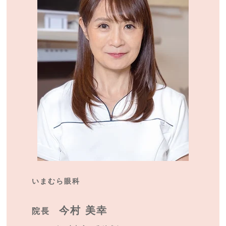
いまむら眼科
今村 美幸
院長