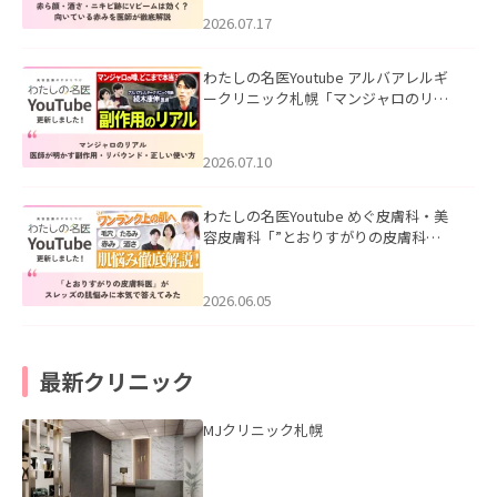
みを医師が徹底解説」を公開いたしま
した。
2026.07.17
わたしの名医Youtube アルバアレルギ
ークリニック札幌「マンジャロのリア
ル｜医師が明かす副作用・リバウン
ド・正しい使い方」を公開いたしまし
た。
2026.07.10
わたしの名医Youtube めぐ皮膚科・美
容皮膚科「”とおりすがりの皮膚科
医”がスレッズの肌悩みに本気で答えて
みた」を公開いたしました。
2026.06.05
最新クリニック
MJクリニック札幌