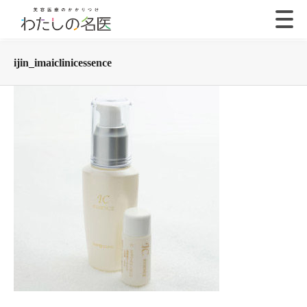
ijin_imaiclinicessence