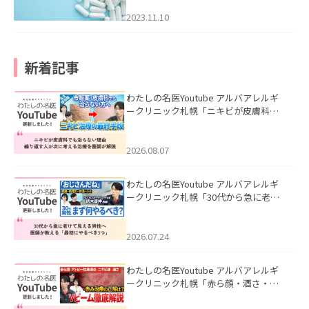
2023.11.10
新着記事
わたしの名医Youtube アルバアレルギ
ークリニック札幌「ニキビが皮膚科で
も治らない理由｜繰り返す人が次に考
える治療を医師が解説」を公開いたし
ました。
2026.08.07
わたしの名医Youtube アルバアレルギ
ークリニック札幌「30代から急に老け
て見える男性へ｜医師が教える「最初
にやるべき3つ」」を公開いたしまし
た。
2026.07.24
わたしの名医Youtube アルバアレルギ
ークリニック札幌「赤ら顔・酒さ・ニ
キビ跡にVビームは効く？向いている赤