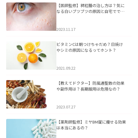
【医師監修】稗粒腫の治し方は？気に
なる白いブツブツの原因と自宅ででき
るケアについて
2023.11.17
ビタミンCは朝つけちゃだめ？日焼け
やシミの原因になるってホント？
2021.09.22
【教えてドクター】防風通聖散の効果
や副作用は？長期服用は危険なの？
2023.07.27
【薬剤師監修】ミヤBM錠に痩せる効果
は本当にあるの？