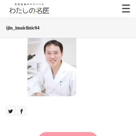
ijin_imaiclinic04