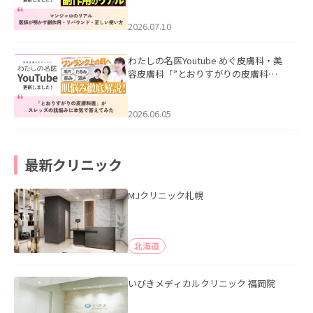
ド・正しい使い方」を公開いたしまし
た。
2026.07.10
わたしの名医Youtube めぐ皮膚科・美
容皮膚科「”とおりすがりの皮膚科
医”がスレッズの肌悩みに本気で答えて
みた」を公開いたしました。
2026.06.05
最新クリニック
MJクリニック札幌
北海道
いびきメディカルクリニック 福岡院