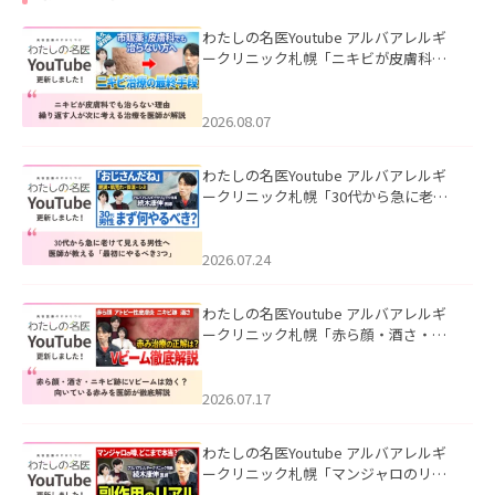
わたしの名医Youtube アルバアレルギ
ークリニック札幌「ニキビが皮膚科で
も治らない理由｜繰り返す人が次に考
える治療を医師が解説」を公開いたし
ました。
2026.08.07
わたしの名医Youtube アルバアレルギ
ークリニック札幌「30代から急に老け
て見える男性へ｜医師が教える「最初
にやるべき3つ」」を公開いたしまし
た。
2026.07.24
わたしの名医Youtube アルバアレルギ
ークリニック札幌「赤ら顔・酒さ・ニ
キビ跡にVビームは効く？向いている赤
みを医師が徹底解説」を公開いたしま
した。
2026.07.17
わたしの名医Youtube アルバアレルギ
ークリニック札幌「マンジャロのリア
ル｜医師が明かす副作用・リバウン