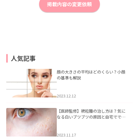
掲載内容の変更依頼
人気記事
顔の大きさの平均はどのくらい？小顔
の基準も解説
2023.12.12
【医師監修】稗粒腫の治し方は？気に
なる白いブツブツの原因と自宅ででき
るケアについて
2023.11.17