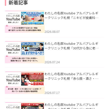
新着記事
わたしの名医Youtube アルバアレルギ
ークリニック札幌「ニキビが皮膚科で
も治らない理由｜繰り返す人が次に考
える治療を医師が解説」を公開いたし
ました。
2026.08.07
わたしの名医Youtube アルバアレルギ
ークリニック札幌「30代から急に老け
て見える男性へ｜医師が教える「最初
にやるべき3つ」」を公開いたしまし
た。
2026.07.24
わたしの名医Youtube アルバアレルギ
ークリニック札幌「赤ら顔・酒さ・ニ
キビ跡にVビームは効く？向いている赤
みを医師が徹底解説」を公開いたしま
した。
2026.07.17
わたしの名医Youtube アルバアレルギ