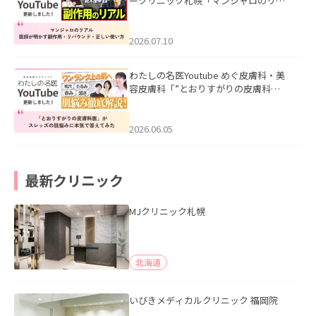
ークリニック札幌「マンジャロのリア
ル｜医師が明かす副作用・リバウン
ド・正しい使い方」を公開いたしまし
た。
2026.07.10
わたしの名医Youtube めぐ皮膚科・美
容皮膚科「”とおりすがりの皮膚科
医”がスレッズの肌悩みに本気で答えて
みた」を公開いたしました。
2026.06.05
最新クリニック
MJクリニック札幌
北海道
いびきメディカルクリニック 福岡院