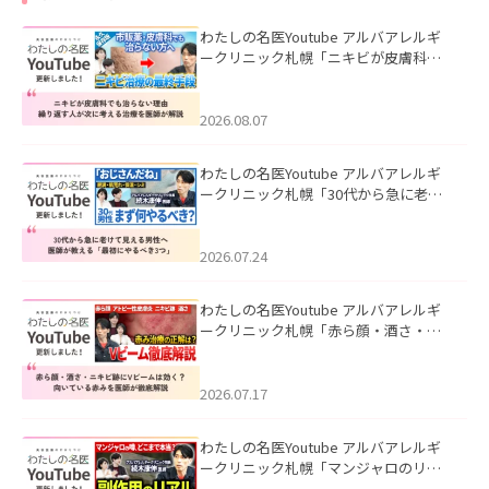
わたしの名医Youtube アルバアレルギ
ークリニック札幌「ニキビが皮膚科で
も治らない理由｜繰り返す人が次に考
える治療を医師が解説」を公開いたし
ました。
2026.08.07
わたしの名医Youtube アルバアレルギ
ークリニック札幌「30代から急に老け
て見える男性へ｜医師が教える「最初
にやるべき3つ」」を公開いたしまし
た。
2026.07.24
わたしの名医Youtube アルバアレルギ
ークリニック札幌「赤ら顔・酒さ・ニ
キビ跡にVビームは効く？向いている赤
みを医師が徹底解説」を公開いたしま
した。
2026.07.17
わたしの名医Youtube アルバアレルギ
ークリニック札幌「マンジャロのリア
ル｜医師が明かす副作用・リバウン