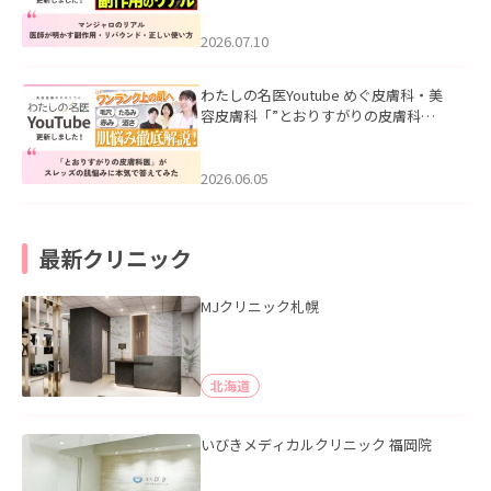
ド・正しい使い方」を公開いたしまし
た。
2026.07.10
わたしの名医Youtube めぐ皮膚科・美
容皮膚科「”とおりすがりの皮膚科
医”がスレッズの肌悩みに本気で答えて
みた」を公開いたしました。
2026.06.05
最新クリニック
MJクリニック札幌
北海道
いびきメディカルクリニック 福岡院