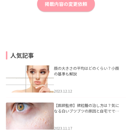
掲載内容の変更依頼
人気記事
顔の大きさの平均はどのくらい？小顔
の基準も解説
2023.12.12
【医師監修】稗粒腫の治し方は？気に
なる白いブツブツの原因と自宅ででき
るケアについて
2023.11.17