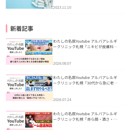
2023.11.10
新着記事
わたしの名医Youtube アルバアレルギ
ークリニック札幌「ニキビが皮膚科で
も治らない理由｜繰り返す人が次に考
える治療を医師が解説」を公開いたし
ました。
2026.08.07
わたしの名医Youtube アルバアレルギ
ークリニック札幌「30代から急に老け
て見える男性へ｜医師が教える「最初
にやるべき3つ」」を公開いたしまし
た。
2026.07.24
わたしの名医Youtube アルバアレルギ
ークリニック札幌「赤ら顔・酒さ・ニ
キビ跡にVビームは効く？向いている赤