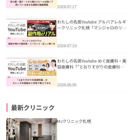
みを医師が徹底解説」を公開いたしま
した。
2026.07.17
わたしの名医Youtube アルバアレルギ
ークリニック札幌「マンジャロのリア
ル｜医師が明かす副作用・リバウン
ド・正しい使い方」を公開いたしまし
た。
2026.07.10
わたしの名医Youtube めぐ皮膚科・美
容皮膚科「”とおりすがりの皮膚科
医”がスレッズの肌悩みに本気で答えて
みた」を公開いたしました。
2026.06.05
最新クリニック
MJクリニック札幌