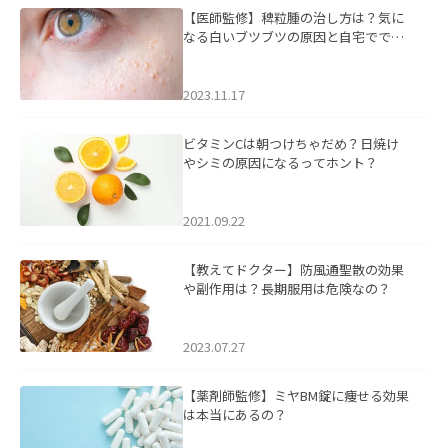
【医師監修】稗粒腫の治し方は？気に
なる白いブツブツの原因と自宅ででき
るケアについて
2023.11.17
ビタミンCは朝つけちゃだめ？日焼け
やシミの原因になるってホント？
2021.09.22
【教えてドクター】防風通聖散の効果
や副作用は？長期服用は危険なの？
2023.07.27
【薬剤師監修】ミヤBM錠に痩せる効果
は本当にあるの？