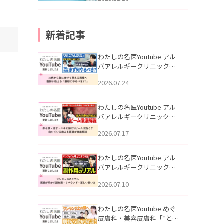
新着記事
わたしの名医Youtube アル
バアレルギークリニック札
幌「30代から急に老けて見
2026.07.24
える男性へ｜医師が教える
「最初にやるべき3つ」」を
公開いたしました。
わたしの名医Youtube アル
バアレルギークリニック札
幌「赤ら顔・酒さ・ニキビ
2026.07.17
跡にVビームは効く？向いて
いる赤みを医師が徹底解
説」を公開いたしました。
わたしの名医Youtube アル
バアレルギークリニック札
幌「マンジャロのリアル｜
2026.07.10
医師が明かす副作用・リバ
ウンド・正しい使い方」を
公開いたしました。
わたしの名医Youtube めぐ
皮膚科・美容皮膚科「”とお