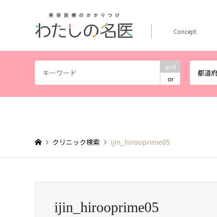
Concept
and
都道
or
クリニック検索
ijin_hirooprime05
ijin_hirooprime05