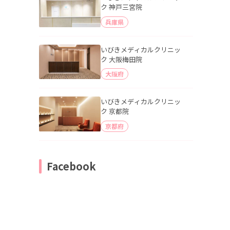
ク 神戸三宮院
兵庫県
いびきメディカルクリニッ
ク 大阪梅田院
大阪府
いびきメディカルクリニッ
ク 京都院
京都府
Facebook