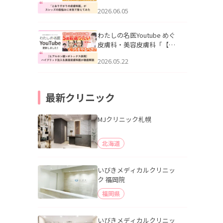
りすがりの皮膚科医”がスレ
2026.06.05
ッズの肌悩みに本気で答え
てみた」を公開いたしまし
た。
わたしの名医Youtube めぐ
皮膚科・美容皮膚科「【ヒ
アルロン酸×ボトックス併
2026.05.22
用】ハイブリッド注入を美
容皮膚科医が徹底解説」を
公開いたしました。
最新クリニック
MJクリニック札幌
北海道
いびきメディカルクリニッ
ク 福岡院
福岡県
いびきメディカルクリニッ