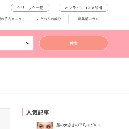
クリニック一覧
オンラインコスメ診断
題の院内メニュー
こだわりの成分
編集部コラム
人気記事
顔の大きさの平均はどのく