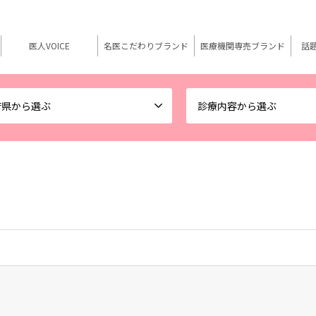
医人VOICE
名医こだわりブランド
医療機関専売ブランド
話
府県から選ぶ
診療内容から選ぶ