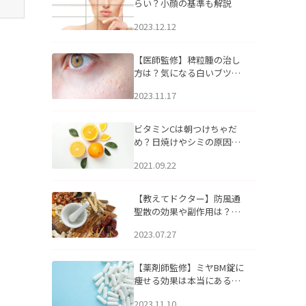
らい？小顔の基準も解説
2023.12.12
【医師監修】稗粒腫の治し
方は？気になる白いブツブ
ツの原因と自宅でできるケ
2023.11.17
アについて
ビタミンCは朝つけちゃだ
め？日焼けやシミの原因に
なるってホント？
2021.09.22
【教えてドクター】防風通
聖散の効果や副作用は？長
期服用は危険なの？
2023.07.27
【薬剤師監修】ミヤBM錠に
痩せる効果は本当にある
の？
2023.11.10