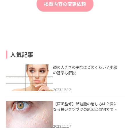
掲載内容の変更依頼
人気記事
顔の大きさの平均はどのくらい？小顔
の基準も解説
2023.12.12
【医師監修】稗粒腫の治し方は？気に
なる白いブツブツの原因と自宅ででき
るケアについて
2023.11.17