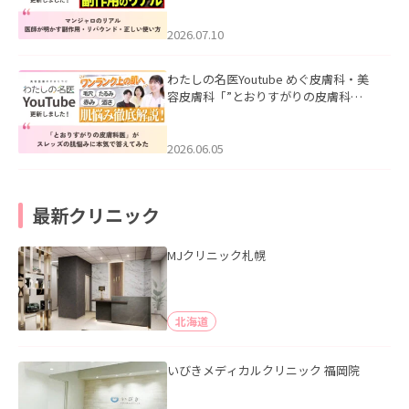
ド・正しい使い方」を公開いたしまし
た。
2026.07.10
わたしの名医Youtube めぐ皮膚科・美
容皮膚科「”とおりすがりの皮膚科
医”がスレッズの肌悩みに本気で答えて
みた」を公開いたしました。
2026.06.05
最新クリニック
MJクリニック札幌
北海道
いびきメディカルクリニック 福岡院