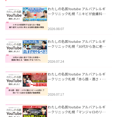
わたしの名医Youtube アルバアレルギ
ークリニック札幌「ニキビが皮膚科で
も治らない理由｜繰り返す人が次に考
える治療を医師が解説」を公開いたし
ました。
2026.08.07
わたしの名医Youtube アルバアレルギ
ークリニック札幌「30代から急に老け
て見える男性へ｜医師が教える「最初
にやるべき3つ」」を公開いたしまし
た。
2026.07.24
わたしの名医Youtube アルバアレルギ
ークリニック札幌「赤ら顔・酒さ・ニ
キビ跡にVビームは効く？向いている赤
みを医師が徹底解説」を公開いたしま
した。
2026.07.17
わたしの名医Youtube アルバアレルギ
ークリニック札幌「マンジャロのリア
ル｜医師が明かす副作用・リバウン