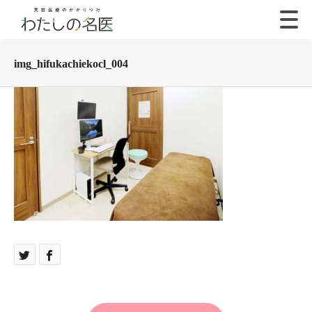
img_hifukachiekocl_004