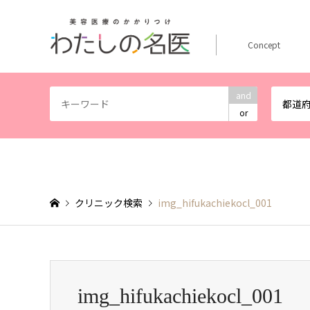
Concept
and
都道
or
クリニック検索
img_hifukachiekocl_001
img_hifukachiekocl_001