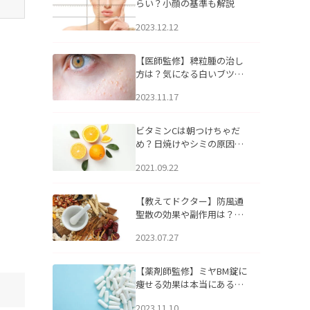
らい？小顔の基準も解説
2023.12.12
【医師監修】稗粒腫の治し
方は？気になる白いブツブ
ツの原因と自宅でできるケ
2023.11.17
アについて
ビタミンCは朝つけちゃだ
め？日焼けやシミの原因に
なるってホント？
2021.09.22
【教えてドクター】防風通
聖散の効果や副作用は？長
期服用は危険なの？
2023.07.27
【薬剤師監修】ミヤBM錠に
痩せる効果は本当にある
の？
2023.11.10