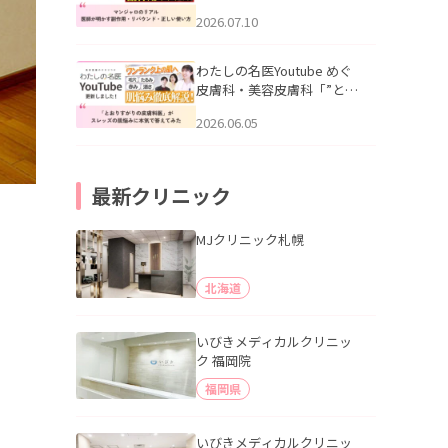
幌「マンジャロのリアル｜
2026.07.10
医師が明かす副作用・リバ
ウンド・正しい使い方」を
公開いたしました。
わたしの名医Youtube めぐ
皮膚科・美容皮膚科「”とお
りすがりの皮膚科医”がスレ
2026.06.05
ッズの肌悩みに本気で答え
てみた」を公開いたしまし
た。
最新クリニック
MJクリニック札幌
北海道
いびきメディカルクリニッ
ク 福岡院
福岡県
いびきメディカルクリニッ