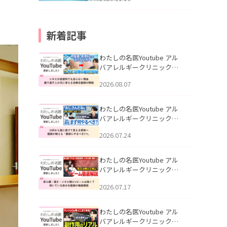
新着記事
わたしの名医Youtube アル
バアレルギークリニック札
幌「ニキビが皮膚科でも治
2026.08.07
らない理由｜繰り返す人が
次に考える治療を医師が解
説」を公開いたしました。
わたしの名医Youtube アル
バアレルギークリニック札
幌「30代から急に老けて見
2026.07.24
える男性へ｜医師が教える
「最初にやるべき3つ」」を
公開いたしました。
わたしの名医Youtube アル
バアレルギークリニック札
幌「赤ら顔・酒さ・ニキビ
2026.07.17
跡にVビームは効く？向いて
いる赤みを医師が徹底解
説」を公開いたしました。
わたしの名医Youtube アル
バアレルギークリニック札