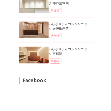
ク 神戸三宮院
兵庫県
いびきメディカルクリニッ
ク 大阪梅田院
大阪府
いびきメディカルクリニッ
ク 京都院
京都府
Facebook