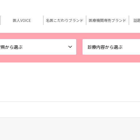
医人VOICE
名医こだわりブランド
医療機関専売ブランド
話
府県から選ぶ
診療内容から選ぶ