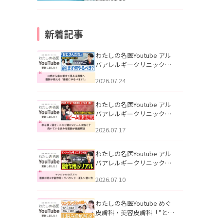
新着記事
わたしの名医Youtube アル
バアレルギークリニック札
幌「30代から急に老けて見
2026.07.24
える男性へ｜医師が教える
「最初にやるべき3つ」」を
公開いたしました。
わたしの名医Youtube アル
バアレルギークリニック札
幌「赤ら顔・酒さ・ニキビ
2026.07.17
跡にVビームは効く？向いて
いる赤みを医師が徹底解
説」を公開いたしました。
わたしの名医Youtube アル
バアレルギークリニック札
幌「マンジャロのリアル｜
2026.07.10
医師が明かす副作用・リバ
ウンド・正しい使い方」を
公開いたしました。
わたしの名医Youtube めぐ
皮膚科・美容皮膚科「”とお