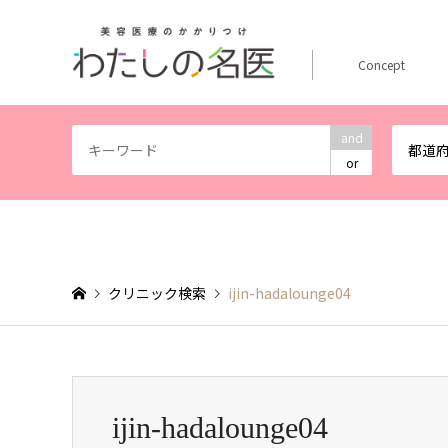
Concept
and
都道
or
クリニック検索
ijin-hadalounge04
ijin-hadalounge04