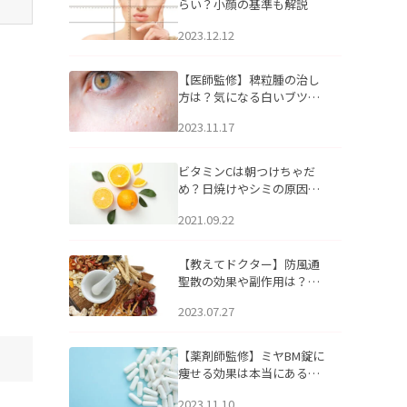
らい？小顔の基準も解説
2023.12.12
【医師監修】稗粒腫の治し
方は？気になる白いブツブ
ツの原因と自宅でできるケ
2023.11.17
アについて
ビタミンCは朝つけちゃだ
め？日焼けやシミの原因に
なるってホント？
2021.09.22
【教えてドクター】防風通
聖散の効果や副作用は？長
期服用は危険なの？
2023.07.27
【薬剤師監修】ミヤBM錠に
痩せる効果は本当にある
の？
2023.11.10