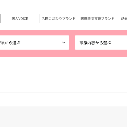
医人VOICE
名医こだわりブランド
医療機関専売ブランド
話
府県から選ぶ
診療内容から選ぶ