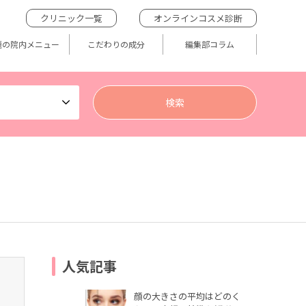
クリニック一覧
オンラインコスメ診断
題の院内メニュー
こだわりの成分
編集部コラム
人気記事
顔の大きさの平均はどのく