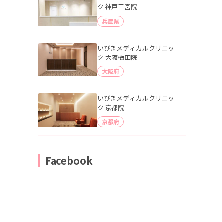
ク 神戸三宮院
兵庫県
いびきメディカルクリニッ
ク 大阪梅田院
大阪府
いびきメディカルクリニッ
ク 京都院
京都府
Facebook