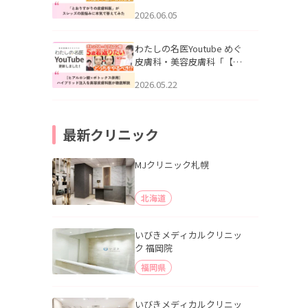
りすがりの皮膚科医”がスレ
2026.06.05
ッズの肌悩みに本気で答え
てみた」を公開いたしまし
た。
わたしの名医Youtube めぐ
皮膚科・美容皮膚科「【ヒ
アルロン酸×ボトックス併
2026.05.22
用】ハイブリッド注入を美
容皮膚科医が徹底解説」を
公開いたしました。
最新クリニック
MJクリニック札幌
北海道
いびきメディカルクリニッ
ク 福岡院
福岡県
いびきメディカルクリニッ