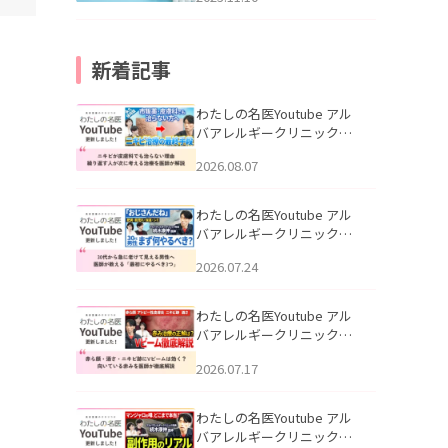
新着記事
わたしの名医Youtube アル
バアレルギークリニック札
幌「ニキビが皮膚科でも治
2026.08.07
らない理由｜繰り返す人が
次に考える治療を医師が解
説」を公開いたしました。
わたしの名医Youtube アル
バアレルギークリニック札
幌「30代から急に老けて見
2026.07.24
える男性へ｜医師が教える
「最初にやるべき3つ」」を
公開いたしました。
わたしの名医Youtube アル
バアレルギークリニック札
幌「赤ら顔・酒さ・ニキビ
2026.07.17
跡にVビームは効く？向いて
いる赤みを医師が徹底解
説」を公開いたしました。
わたしの名医Youtube アル
バアレルギークリニック札