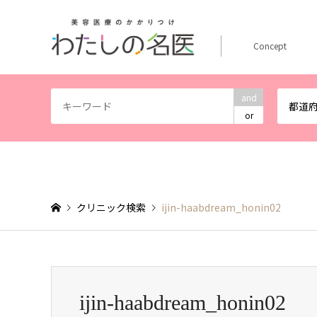
Concept
and
都道
or
クリニック検索
ijin-haabdream_honin02
ijin-haabdream_honin02