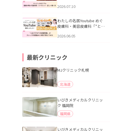
幌「マンジャロのリアル｜
2026.07.10
医師が明かす副作用・リバ
ウンド・正しい使い方」を
公開いたしました。
わたしの名医Youtube めぐ
皮膚科・美容皮膚科「”とお
りすがりの皮膚科医”がスレ
2026.06.05
ッズの肌悩みに本気で答え
てみた」を公開いたしまし
た。
最新クリニック
MJクリニック札幌
北海道
いびきメディカルクリニッ
ク 福岡院
福岡県
いびきメディカルクリニッ