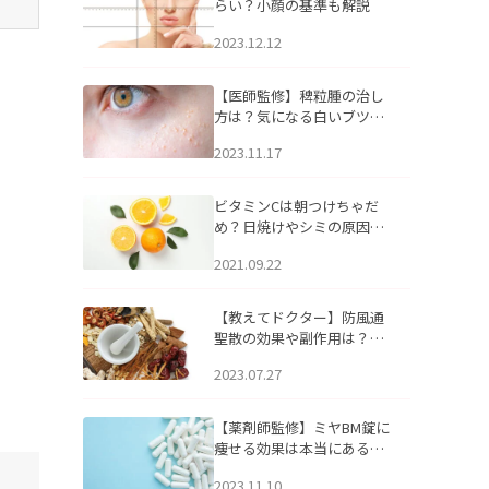
らい？小顔の基準も解説
2023.12.12
【医師監修】稗粒腫の治し
方は？気になる白いブツブ
ツの原因と自宅でできるケ
2023.11.17
アについて
ビタミンCは朝つけちゃだ
め？日焼けやシミの原因に
なるってホント？
2021.09.22
【教えてドクター】防風通
聖散の効果や副作用は？長
期服用は危険なの？
2023.07.27
【薬剤師監修】ミヤBM錠に
痩せる効果は本当にある
の？
2023.11.10