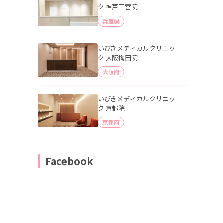
ク 神戸三宮院
兵庫県
いびきメディカルクリニッ
ク 大阪梅田院
大阪府
いびきメディカルクリニッ
ク 京都院
京都府
Facebook