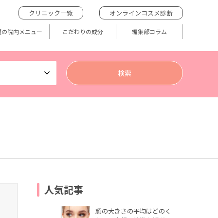
クリニック一覧
オンラインコスメ診断
題の院内メニュー
こだわりの成分
編集部コラム
人気記事
顔の大きさの平均はどのく