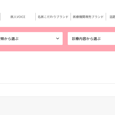
医人VOICE
名医こだわりブランド
医療機関専売ブランド
話
府県から選ぶ
診療内容から選ぶ