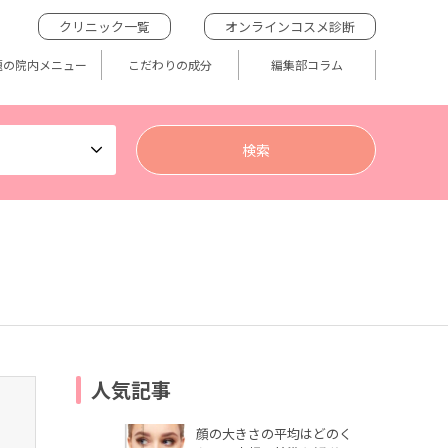
クリニック一覧
オンラインコスメ診断
題の院内メニュー
こだわりの成分
編集部コラム
人気記事
顔の大きさの平均はどのく