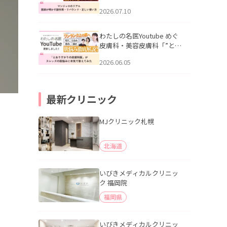
幌「マンジャロのリアル｜
2026.07.10
医師が明かす副作用・リバ
ウンド・正しい使い方」を
公開いたしました。
わたしの名医Youtube めぐ
皮膚科・美容皮膚科「”とお
りすがりの皮膚科医”がスレ
2026.06.05
ッズの肌悩みに本気で答え
てみた」を公開いたしまし
た。
最新クリニック
MJクリニック札幌
北海道
いびきメディカルクリニッ
ク 福岡院
福岡県
いびきメディカルクリニッ