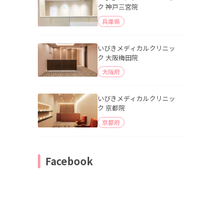
ク 神戸三宮院
兵庫県
いびきメディカルクリニッ
ク 大阪梅田院
大阪府
いびきメディカルクリニッ
ク 京都院
京都府
Facebook