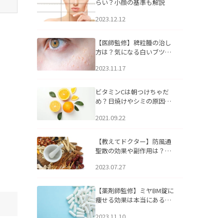
らい？小顔の基準も解説
2023.12.12
【医師監修】稗粒腫の治し
方は？気になる白いブツブ
ツの原因と自宅でできるケ
2023.11.17
アについて
ビタミンCは朝つけちゃだ
め？日焼けやシミの原因に
なるってホント？
2021.09.22
【教えてドクター】防風通
聖散の効果や副作用は？長
期服用は危険なの？
2023.07.27
【薬剤師監修】ミヤBM錠に
痩せる効果は本当にある
の？
2023.11.10