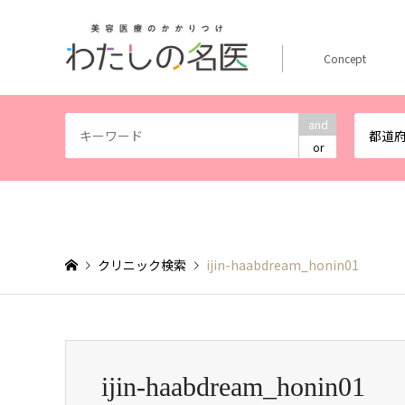
Concept
and
都道
or
クリニック検索
ijin-haabdream_honin01
ijin-haabdream_honin01