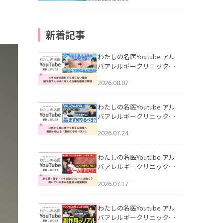
新着記事
わたしの名医Youtube アル
バアレルギークリニック札
幌「ニキビが皮膚科でも治
2026.08.07
らない理由｜繰り返す人が
次に考える治療を医師が解
説」を公開いたしました。
わたしの名医Youtube アル
バアレルギークリニック札
幌「30代から急に老けて見
2026.07.24
える男性へ｜医師が教える
「最初にやるべき3つ」」を
公開いたしました。
わたしの名医Youtube アル
バアレルギークリニック札
幌「赤ら顔・酒さ・ニキビ
2026.07.17
跡にVビームは効く？向いて
いる赤みを医師が徹底解
説」を公開いたしました。
わたしの名医Youtube アル
バアレルギークリニック札