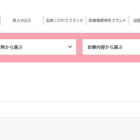
医人VOICE
名医こだわりブランド
医療機関専売ブランド
話
府県から選ぶ
診療内容から選ぶ