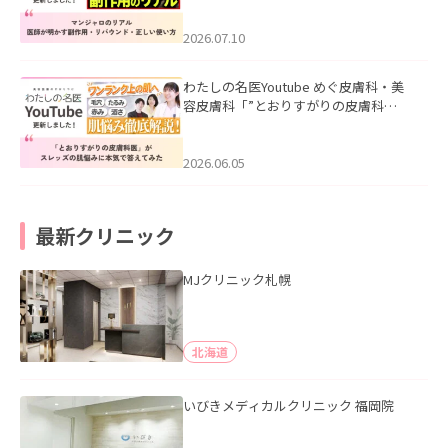
ド・正しい使い方」を公開いたしまし
た。
2026.07.10
わたしの名医Youtube めぐ皮膚科・美
容皮膚科「”とおりすがりの皮膚科
医”がスレッズの肌悩みに本気で答えて
みた」を公開いたしました。
2026.06.05
最新クリニック
MJクリニック札幌
北海道
いびきメディカルクリニック 福岡院