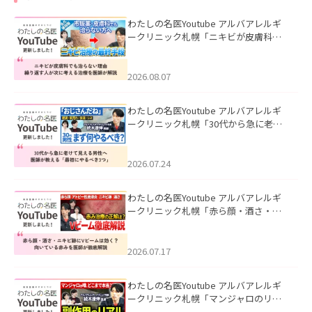
わたしの名医Youtube アルバアレルギ
ークリニック札幌「ニキビが皮膚科で
も治らない理由｜繰り返す人が次に考
える治療を医師が解説」を公開いたし
ました。
2026.08.07
わたしの名医Youtube アルバアレルギ
ークリニック札幌「30代から急に老け
て見える男性へ｜医師が教える「最初
にやるべき3つ」」を公開いたしまし
た。
2026.07.24
わたしの名医Youtube アルバアレルギ
ークリニック札幌「赤ら顔・酒さ・ニ
キビ跡にVビームは効く？向いている赤
みを医師が徹底解説」を公開いたしま
した。
2026.07.17
わたしの名医Youtube アルバアレルギ
ークリニック札幌「マンジャロのリア
ル｜医師が明かす副作用・リバウン