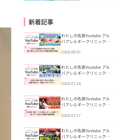
新着記事
わたしの名医Youtube アル
バアレルギークリニック札
幌「ニキビが皮膚科でも治
2026.08.07
らない理由｜繰り返す人が
次に考える治療を医師が解
説」を公開いたしました。
わたしの名医Youtube アル
バアレルギークリニック札
幌「30代から急に老けて見
2026.07.24
える男性へ｜医師が教える
「最初にやるべき3つ」」を
公開いたしました。
わたしの名医Youtube アル
バアレルギークリニック札
幌「赤ら顔・酒さ・ニキビ
2026.07.17
跡にVビームは効く？向いて
いる赤みを医師が徹底解
説」を公開いたしました。
わたしの名医Youtube アル
バアレルギークリニック札