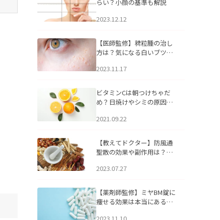
らい？小顔の基準も解説
2023.12.12
【医師監修】稗粒腫の治し
方は？気になる白いブツブ
ツの原因と自宅でできるケ
2023.11.17
アについて
ビタミンCは朝つけちゃだ
め？日焼けやシミの原因に
なるってホント？
2021.09.22
【教えてドクター】防風通
聖散の効果や副作用は？長
期服用は危険なの？
2023.07.27
【薬剤師監修】ミヤBM錠に
痩せる効果は本当にある
の？
2023.11.10