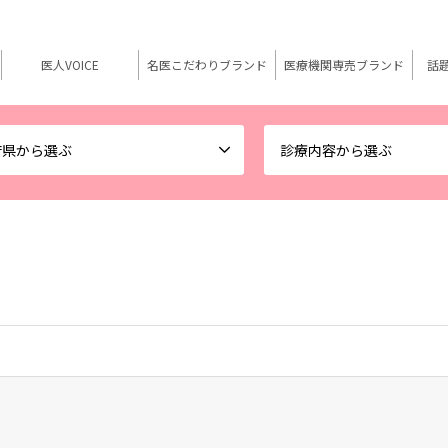
医人VOICE
名医こだわりブランド
医療機関専売ブランド
話
府県から選ぶ
診療内容から選ぶ