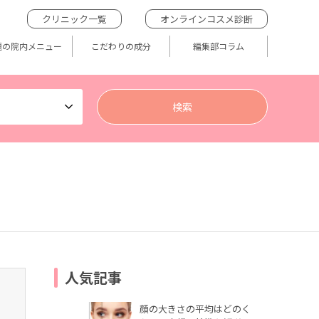
クリニック一覧
オンラインコスメ診断
題の院内メニュー
こだわりの成分
編集部コラム
人気記事
顔の大きさの平均はどのく