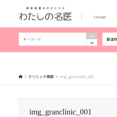
Concept
and
都道
or
クリニック検索
img_granclinic_001
img_granclinic_001