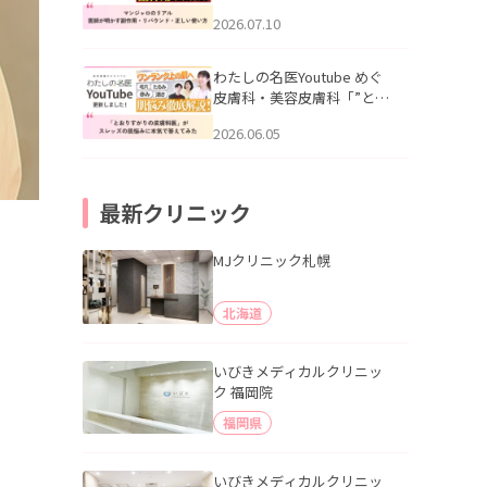
幌「マンジャロのリアル｜
2026.07.10
医師が明かす副作用・リバ
ウンド・正しい使い方」を
公開いたしました。
わたしの名医Youtube めぐ
皮膚科・美容皮膚科「”とお
りすがりの皮膚科医”がスレ
2026.06.05
ッズの肌悩みに本気で答え
てみた」を公開いたしまし
た。
最新クリニック
MJクリニック札幌
北海道
いびきメディカルクリニッ
ク 福岡院
福岡県
いびきメディカルクリニッ