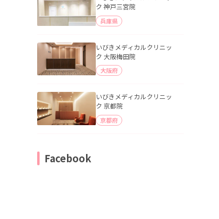
ク 神戸三宮院
兵庫県
いびきメディカルクリニッ
ク 大阪梅田院
大阪府
いびきメディカルクリニッ
ク 京都院
京都府
Facebook