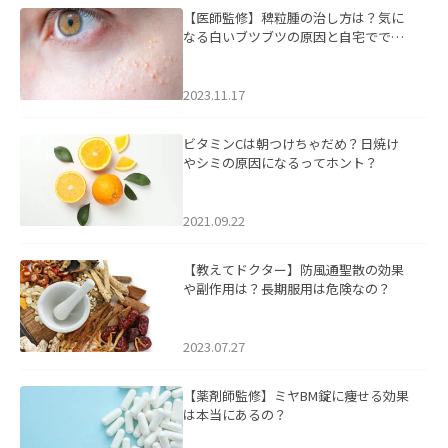
【医師監修】稗粒腫の治し方は？気に
なる白いブツブツの原因と自宅ででき
るケアについて
2023.11.17
ビタミンCは朝つけちゃだめ？日焼け
やシミの原因になるってホント？
2021.09.22
【教えてドクター】防風通聖散の効果
や副作用は？長期服用は危険なの？
2023.07.27
【薬剤師監修】ミヤBM錠に痩せる効果
は本当にあるの？