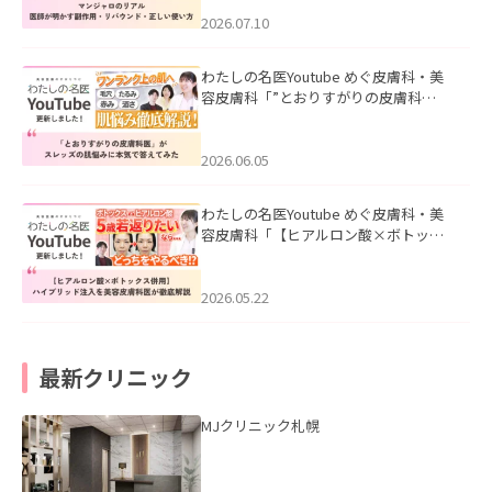
ド・正しい使い方」を公開いたしまし
た。
2026.07.10
わたしの名医Youtube めぐ皮膚科・美
容皮膚科「”とおりすがりの皮膚科
医”がスレッズの肌悩みに本気で答えて
みた」を公開いたしました。
2026.06.05
わたしの名医Youtube めぐ皮膚科・美
容皮膚科「【ヒアルロン酸×ボトック
ス併用】ハイブリッド注入を美容皮膚
科医が徹底解説」を公開いたしまし
た。
2026.05.22
最新クリニック
MJクリニック札幌