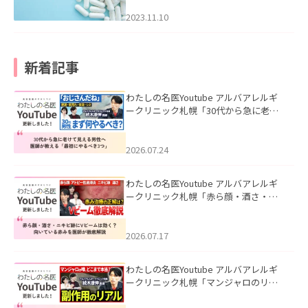
2023.11.10
新着記事
わたしの名医Youtube アルバアレルギ
ークリニック札幌「30代から急に老け
て見える男性へ｜医師が教える「最初
にやるべき3つ」」を公開いたしまし
た。
2026.07.24
わたしの名医Youtube アルバアレルギ
ークリニック札幌「赤ら顔・酒さ・ニ
キビ跡にVビームは効く？向いている赤
みを医師が徹底解説」を公開いたしま
した。
2026.07.17
わたしの名医Youtube アルバアレルギ
ークリニック札幌「マンジャロのリア
ル｜医師が明かす副作用・リバウン