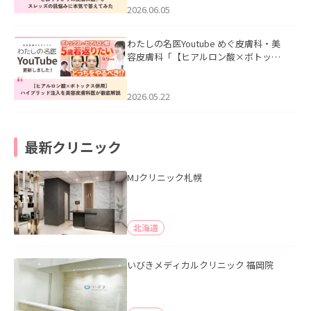
2026.06.05
わたしの名医Youtube めぐ皮膚科・美
容皮膚科「【ヒアルロン酸×ボトック
ス併用】ハイブリッド注入を美容皮膚
科医が徹底解説」を公開いたしまし
た。
2026.05.22
最新クリニック
MJクリニック札幌
北海道
いびきメディカルクリニック 福岡院