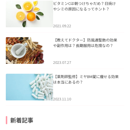
ビタミンCは朝つけちゃだめ？日焼け
やシミの原因になるってホント？
2021.09.22
【教えてドクター】防風通聖散の効果
や副作用は？長期服用は危険なの？
2023.07.27
【薬剤師監修】ミヤBM錠に痩せる効果
は本当にあるの？
2023.11.10
新着記事