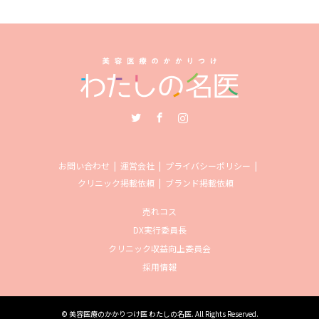
Twitter
Facebook
Instagram
お問い合わせ
運営会社
プライバシーポリシー
クリニック掲載依頼
ブランド掲載依頼
売れコス
DX実行委員長
クリニック収益向上委員会
採用情報
©
美容医療のかかりつけ医 わたしの名医
. All Rights Reserved.