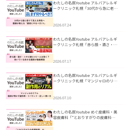
わたしの名医Youtube アルバアレルギ
ークリニック札幌「30代から急に老け
て見える男性へ｜医師が教える「最初
にやるべき3つ」」を公開いたしまし
た。
2026.07.24
わたしの名医Youtube アルバアレルギ
ークリニック札幌「赤ら顔・酒さ・ニ
キビ跡にVビームは効く？向いている赤
みを医師が徹底解説」を公開いたしま
した。
2026.07.17
わたしの名医Youtube アルバアレルギ
ークリニック札幌「マンジャロのリア
ル｜医師が明かす副作用・リバウン
ド・正しい使い方」を公開いたしまし
た。
2026.07.10
わたしの名医Youtube めぐ皮膚科・美
容皮膚科「”とおりすがりの皮膚科
医”がスレッズの肌悩みに本気で答えて
みた」を公開いたしました。