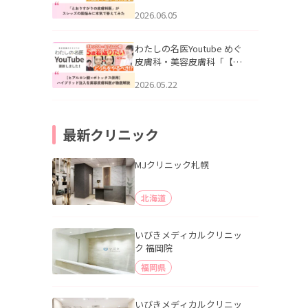
りすがりの皮膚科医”がスレ
2026.06.05
ッズの肌悩みに本気で答え
てみた」を公開いたしまし
た。
わたしの名医Youtube めぐ
皮膚科・美容皮膚科「【ヒ
アルロン酸×ボトックス併
2026.05.22
用】ハイブリッド注入を美
容皮膚科医が徹底解説」を
公開いたしました。
最新クリニック
MJクリニック札幌
北海道
いびきメディカルクリニッ
ク 福岡院
福岡県
いびきメディカルクリニッ