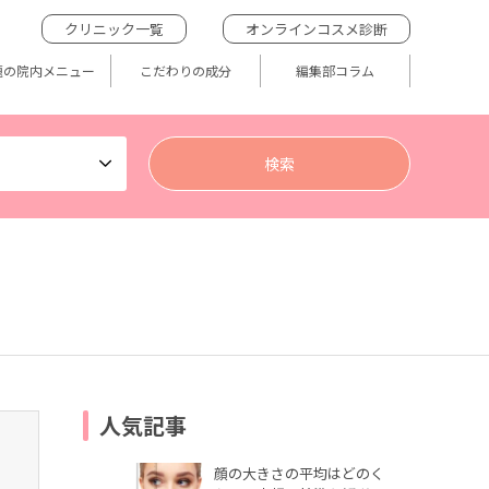
クリニック一覧
オンラインコスメ診断
題の院内メニュー
こだわりの成分
編集部コラム
人気記事
顔の大きさの平均はどのく