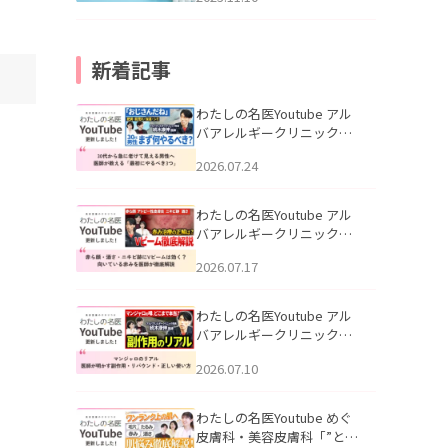
新着記事
わたしの名医Youtube アル
バアレルギークリニック札
幌「30代から急に老けて見
2026.07.24
える男性へ｜医師が教える
「最初にやるべき3つ」」を
公開いたしました。
わたしの名医Youtube アル
バアレルギークリニック札
幌「赤ら顔・酒さ・ニキビ
2026.07.17
跡にVビームは効く？向いて
いる赤みを医師が徹底解
説」を公開いたしました。
わたしの名医Youtube アル
バアレルギークリニック札
幌「マンジャロのリアル｜
2026.07.10
医師が明かす副作用・リバ
ウンド・正しい使い方」を
公開いたしました。
わたしの名医Youtube めぐ
皮膚科・美容皮膚科「”とお