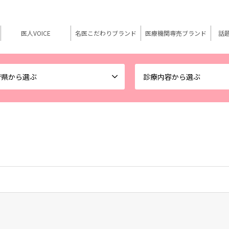
医人VOICE
名医こだわりブランド
医療機関専売ブランド
話
府県から選ぶ
診療内容から選ぶ