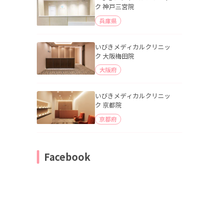
ク 神戸三宮院
兵庫県
いびきメディカルクリニッ
ク 大阪梅田院
大阪府
いびきメディカルクリニッ
ク 京都院
京都府
Facebook