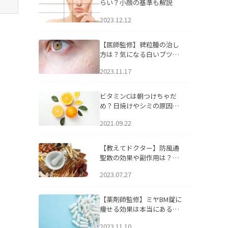
らい？小顔の基準も解説
2023.12.12
【医師監修】稗粒腫の治し
方は？気になる白いブツブ
ツの原因と自宅でできるケ
2023.11.17
アについて
ビタミンCは朝つけちゃだ
め？日焼けやシミの原因に
なるってホント？
2021.09.22
【教えてドクター】防風通
聖散の効果や副作用は？長
期服用は危険なの？
2023.07.27
【薬剤師監修】ミヤBM錠に
痩せる効果は本当にある
の？
2023.11.10