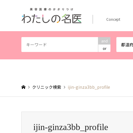
Concept
and
都道
or
クリニック検索
ijin-ginza3bb_profile
ijin-ginza3bb_profile