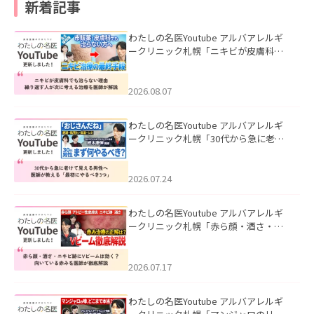
新着記事
わたしの名医Youtube アルバアレルギ
ークリニック札幌「ニキビが皮膚科で
も治らない理由｜繰り返す人が次に考
える治療を医師が解説」を公開いたし
ました。
2026.08.07
わたしの名医Youtube アルバアレルギ
ークリニック札幌「30代から急に老け
て見える男性へ｜医師が教える「最初
にやるべき3つ」」を公開いたしまし
た。
2026.07.24
わたしの名医Youtube アルバアレルギ
ークリニック札幌「赤ら顔・酒さ・ニ
キビ跡にVビームは効く？向いている赤
みを医師が徹底解説」を公開いたしま
した。
2026.07.17
わたしの名医Youtube アルバアレルギ