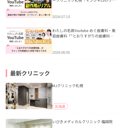
ークリニック札幌「マンジャロのリア
ル｜医師が明かす副作用・リバウン
ド・正しい使い方」を公開いたしまし
た。
2026.07.10
わたしの名医Youtube めぐ皮膚科・美
容皮膚科「”とおりすがりの皮膚科
医”がスレッズの肌悩みに本気で答えて
みた」を公開いたしました。
2026.06.05
最新クリニック
MJクリニック札幌
北海道
いびきメディカルクリニック 福岡院