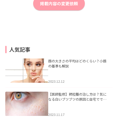
掲載内容の変更依頼
人気記事
顔の大きさの平均はどのくらい？小顔
の基準も解説
2023.12.12
【医師監修】稗粒腫の治し方は？気に
なる白いブツブツの原因と自宅ででき
るケアについて
2023.11.17