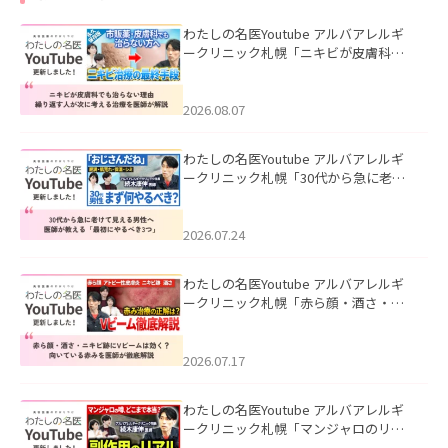
わたしの名医Youtube アルバアレルギ
ークリニック札幌「ニキビが皮膚科で
も治らない理由｜繰り返す人が次に考
える治療を医師が解説」を公開いたし
ました。
2026.08.07
わたしの名医Youtube アルバアレルギ
ークリニック札幌「30代から急に老け
て見える男性へ｜医師が教える「最初
にやるべき3つ」」を公開いたしまし
た。
2026.07.24
わたしの名医Youtube アルバアレルギ
ークリニック札幌「赤ら顔・酒さ・ニ
キビ跡にVビームは効く？向いている赤
みを医師が徹底解説」を公開いたしま
した。
2026.07.17
わたしの名医Youtube アルバアレルギ
ークリニック札幌「マンジャロのリア
ル｜医師が明かす副作用・リバウン