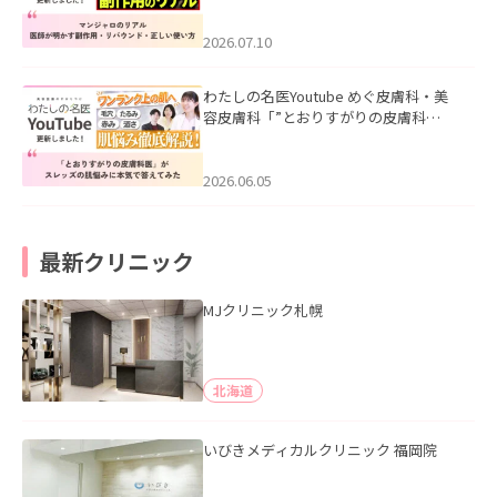
ド・正しい使い方」を公開いたしまし
た。
2026.07.10
わたしの名医Youtube めぐ皮膚科・美
容皮膚科「”とおりすがりの皮膚科
医”がスレッズの肌悩みに本気で答えて
みた」を公開いたしました。
2026.06.05
最新クリニック
MJクリニック札幌
北海道
いびきメディカルクリニック 福岡院