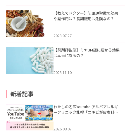
【教えてドクター】防風通聖散の効果
や副作用は？長期服用は危険なの？
2023.07.27
【薬剤師監修】ミヤBM錠に痩せる効果
は本当にあるの？
2023.11.10
新着記事
わたしの名医Youtube アルバアレルギ
ークリニック札幌「ニキビが皮膚科で
も治らない理由｜繰り返す人が次に考
える治療を医師が解説」を公開いたし
ました。
2026.08.07