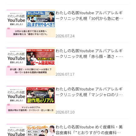
わたしの名医Youtube アルバアレルギ
ークリニック札幌「30代から急に老け
て見える男性へ｜医師が教える「最初
にやるべき3つ」」を公開いたしまし
た。
2026.07.24
わたしの名医Youtube アルバアレルギ
ークリニック札幌「赤ら顔・酒さ・ニ
キビ跡にVビームは効く？向いている赤
みを医師が徹底解説」を公開いたしま
した。
2026.07.17
わたしの名医Youtube アルバアレルギ
ークリニック札幌「マンジャロのリア
ル｜医師が明かす副作用・リバウン
ド・正しい使い方」を公開いたしまし
た。
2026.07.10
わたしの名医Youtube めぐ皮膚科・美
容皮膚科「”とおりすがりの皮膚科