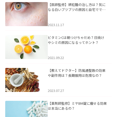
【医師監修】稗粒腫の治し方は？気に
なる白いブツブツの原因と自宅ででき
るケアについて
2023.11.17
ビタミンCは朝つけちゃだめ？日焼け
やシミの原因になるってホント？
2021.09.22
【教えてドクター】防風通聖散の効果
や副作用は？長期服用は危険なの？
2023.07.27
【薬剤師監修】ミヤBM錠に痩せる効果
は本当にあるの？