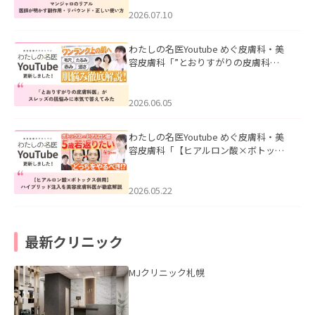
ド・正しい使い方」を公開いたしまし
た。
2026.07.10
わたしの名医Youtube めぐ皮膚科・美
容皮膚科「”とおりすがりの皮膚科
医”がスレッズの肌悩みに本気で答えて
みた」を公開いたしました。
2026.06.05
わたしの名医Youtube めぐ皮膚科・美
容皮膚科「【ヒアルロン酸×ボトック
ス併用】ハイブリッド注入を美容皮膚
科医が徹底解説」を公開いたしまし
た。
2026.05.22
最新クリニック
MJクリニック札幌