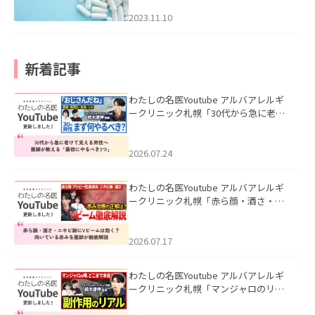
2023.11.10
新着記事
わたしの名医Youtube アルバアレルギ
ークリニック札幌「30代から急に老け
て見える男性へ｜医師が教える「最初
にやるべき3つ」」を公開いたしまし
た。
2026.07.24
わたしの名医Youtube アルバアレルギ
ークリニック札幌「赤ら顔・酒さ・ニ
キビ跡にVビームは効く？向いている赤
みを医師が徹底解説」を公開いたしま
した。
2026.07.17
わたしの名医Youtube アルバアレルギ
ークリニック札幌「マンジャロのリア
ル｜医師が明かす副作用・リバウン