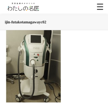
ijin-futakotamagawayc02