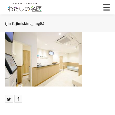
ijin-fujimiskinc_img02