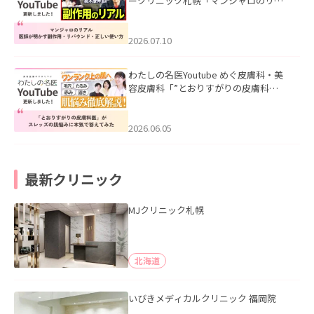
ークリニック札幌「マンジャロのリア
ル｜医師が明かす副作用・リバウン
ド・正しい使い方」を公開いたしまし
た。
2026.07.10
わたしの名医Youtube めぐ皮膚科・美
容皮膚科「”とおりすがりの皮膚科
医”がスレッズの肌悩みに本気で答えて
みた」を公開いたしました。
2026.06.05
最新クリニック
MJクリニック札幌
北海道
いびきメディカルクリニック 福岡院