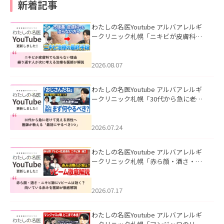
新着記事
わたしの名医Youtube アルバアレルギ
ークリニック札幌「ニキビが皮膚科で
も治らない理由｜繰り返す人が次に考
える治療を医師が解説」を公開いたし
ました。
2026.08.07
わたしの名医Youtube アルバアレルギ
ークリニック札幌「30代から急に老け
て見える男性へ｜医師が教える「最初
にやるべき3つ」」を公開いたしまし
た。
2026.07.24
わたしの名医Youtube アルバアレルギ
ークリニック札幌「赤ら顔・酒さ・ニ
キビ跡にVビームは効く？向いている赤
みを医師が徹底解説」を公開いたしま
した。
2026.07.17
わたしの名医Youtube アルバアレルギ