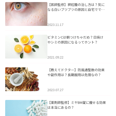
【医師監修】稗粒腫の治し方は？気に
なる白いブツブツの原因と自宅ででき
るケアについて
2023.11.17
ビタミンCは朝つけちゃだめ？日焼け
やシミの原因になるってホント？
2021.09.22
【教えてドクター】防風通聖散の効果
や副作用は？長期服用は危険なの？
2023.07.27
【薬剤師監修】ミヤBM錠に痩せる効果
は本当にあるの？