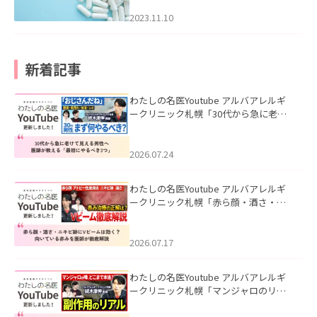
2023.11.10
新着記事
わたしの名医Youtube アルバアレルギ
ークリニック札幌「30代から急に老け
て見える男性へ｜医師が教える「最初
にやるべき3つ」」を公開いたしまし
た。
2026.07.24
わたしの名医Youtube アルバアレルギ
ークリニック札幌「赤ら顔・酒さ・ニ
キビ跡にVビームは効く？向いている赤
みを医師が徹底解説」を公開いたしま
した。
2026.07.17
わたしの名医Youtube アルバアレルギ
ークリニック札幌「マンジャロのリア
ル｜医師が明かす副作用・リバウン