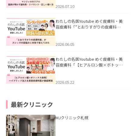
ド・正しい使い方」を公開いたしまし
た。
2026.07.10
わたしの名医Youtube めぐ皮膚科・美
容皮膚科「”とおりすがりの皮膚科
医”がスレッズの肌悩みに本気で答えて
みた」を公開いたしました。
2026.06.05
わたしの名医Youtube めぐ皮膚科・美
容皮膚科「【ヒアルロン酸×ボトック
ス併用】ハイブリッド注入を美容皮膚
科医が徹底解説」を公開いたしまし
た。
2026.05.22
最新クリニック
MJクリニック札幌