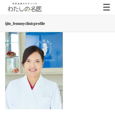
ijin_femmyclinicprofile