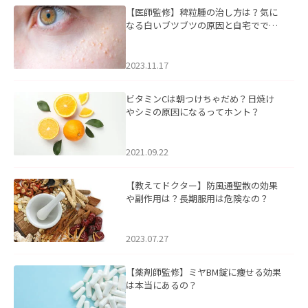
【医師監修】稗粒腫の治し方は？気に
なる白いブツブツの原因と自宅ででき
るケアについて
2023.11.17
ビタミンCは朝つけちゃだめ？日焼け
やシミの原因になるってホント？
2021.09.22
【教えてドクター】防風通聖散の効果
や副作用は？長期服用は危険なの？
2023.07.27
【薬剤師監修】ミヤBM錠に痩せる効果
は本当にあるの？