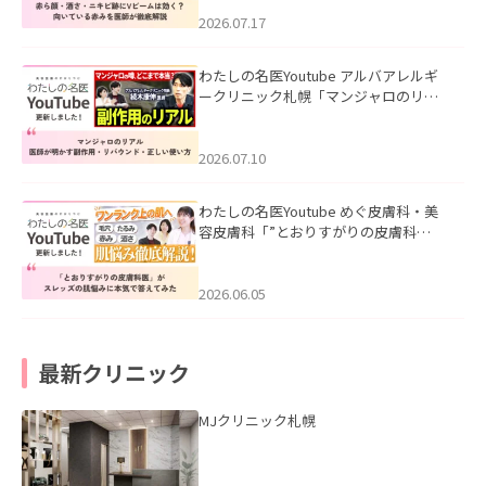
みを医師が徹底解説」を公開いたしま
した。
2026.07.17
わたしの名医Youtube アルバアレルギ
ークリニック札幌「マンジャロのリア
ル｜医師が明かす副作用・リバウン
ド・正しい使い方」を公開いたしまし
た。
2026.07.10
わたしの名医Youtube めぐ皮膚科・美
容皮膚科「”とおりすがりの皮膚科
医”がスレッズの肌悩みに本気で答えて
みた」を公開いたしました。
2026.06.05
最新クリニック
MJクリニック札幌