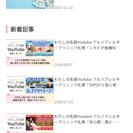
2023.11.10
新着記事
わたしの名医Youtube アルバアレルギ
ークリニック札幌「ニキビが皮膚科で
も治らない理由｜繰り返す人が次に考
える治療を医師が解説」を公開いたし
ました。
2026.08.07
わたしの名医Youtube アルバアレルギ
ークリニック札幌「30代から急に老け
て見える男性へ｜医師が教える「最初
にやるべき3つ」」を公開いたしまし
た。
2026.07.24
わたしの名医Youtube アルバアレルギ
ークリニック札幌「赤ら顔・酒さ・ニ
キビ跡にVビームは効く？向いている赤