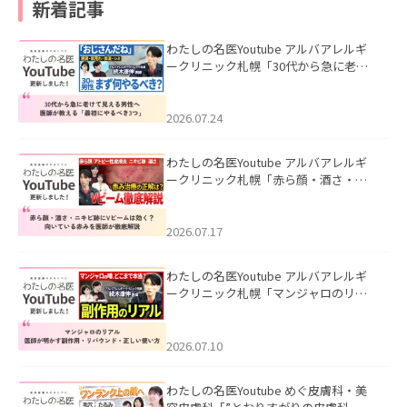
新着記事
わたしの名医Youtube アルバアレルギ
ークリニック札幌「30代から急に老け
て見える男性へ｜医師が教える「最初
にやるべき3つ」」を公開いたしまし
た。
2026.07.24
わたしの名医Youtube アルバアレルギ
ークリニック札幌「赤ら顔・酒さ・ニ
キビ跡にVビームは効く？向いている赤
みを医師が徹底解説」を公開いたしま
した。
2026.07.17
わたしの名医Youtube アルバアレルギ
ークリニック札幌「マンジャロのリア
ル｜医師が明かす副作用・リバウン
ド・正しい使い方」を公開いたしまし
た。
2026.07.10
わたしの名医Youtube めぐ皮膚科・美