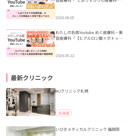
容皮膚科「”とおりすがりの皮膚科
医”がスレッズの肌悩みに本気で答えて
みた」を公開いたしました。
2026.06.05
わたしの名医Youtube めぐ皮膚科・美
容皮膚科「【ヒアルロン酸×ボトック
ス併用】ハイブリッド注入を美容皮膚
科医が徹底解説」を公開いたしまし
た。
2026.05.22
最新クリニック
MJクリニック札幌
北海道
いびきメディカルクリニック 福岡院