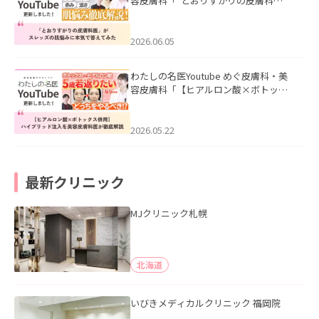
容皮膚科「”とおりすがりの皮膚科
医”がスレッズの肌悩みに本気で答えて
みた」を公開いたしました。
2026.06.05
わたしの名医Youtube めぐ皮膚科・美
容皮膚科「【ヒアルロン酸×ボトック
ス併用】ハイブリッド注入を美容皮膚
科医が徹底解説」を公開いたしまし
た。
2026.05.22
最新クリニック
MJクリニック札幌
北海道
いびきメディカルクリニック 福岡院