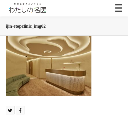
ijin-etopclinic_img02