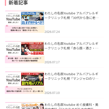
新着記事
わたしの名医Youtube アルバアレルギ
ークリニック札幌「30代から急に老け
て見える男性へ｜医師が教える「最初
にやるべき3つ」」を公開いたしまし
た。
2026.07.24
わたしの名医Youtube アルバアレルギ
ークリニック札幌「赤ら顔・酒さ・ニ
キビ跡にVビームは効く？向いている赤
みを医師が徹底解説」を公開いたしま
した。
2026.07.17
わたしの名医Youtube アルバアレルギ
ークリニック札幌「マンジャロのリア
ル｜医師が明かす副作用・リバウン
ド・正しい使い方」を公開いたしまし
た。
2026.07.10
わたしの名医Youtube めぐ皮膚科・美