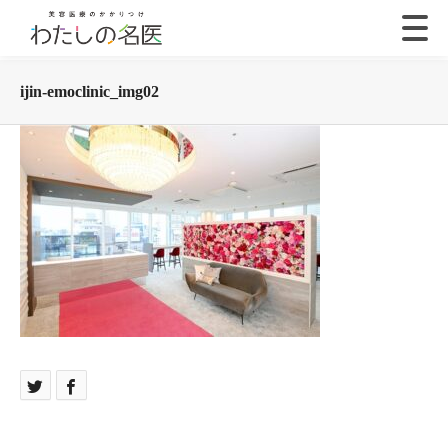
ijin-emoclinic_img02