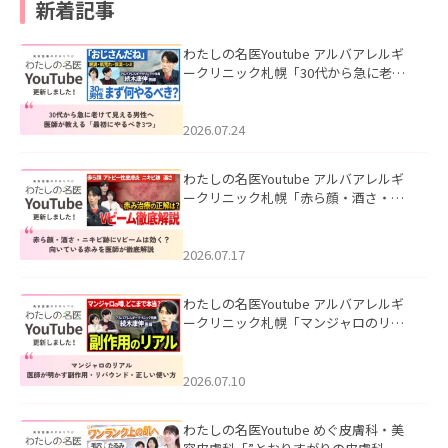
新着記事
わたしの名医Youtube アルバアレルギ
ークリニック札幌「30代から急に老け
て見える男性へ｜医師が教える「最初
にやるべき3つ」」を公開いたしまし
た。
2026.07.24
わたしの名医Youtube アルバアレルギ
ークリニック札幌「赤ら顔・酒さ・ニ
キビ跡にVビームは効く？向いている赤
みを医師が徹底解説」を公開いたしま
した。
2026.07.17
わたしの名医Youtube アルバアレルギ
ークリニック札幌「マンジャロのリア
ル｜医師が明かす副作用・リバウン
ド・正しい使い方」を公開いたしまし
た。
2026.07.10
わたしの名医Youtube めぐ皮膚科・美