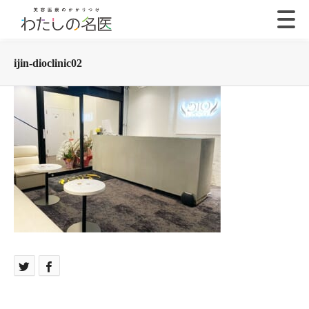
ijin-dioclinic02