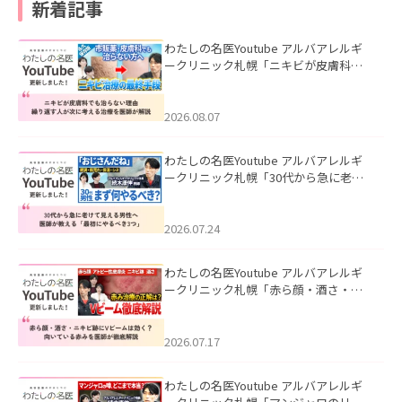
新着記事
わたしの名医Youtube アルバアレルギ
ークリニック札幌「ニキビが皮膚科で
も治らない理由｜繰り返す人が次に考
える治療を医師が解説」を公開いたし
ました。
2026.08.07
わたしの名医Youtube アルバアレルギ
ークリニック札幌「30代から急に老け
て見える男性へ｜医師が教える「最初
にやるべき3つ」」を公開いたしまし
た。
2026.07.24
わたしの名医Youtube アルバアレルギ
ークリニック札幌「赤ら顔・酒さ・ニ
キビ跡にVビームは効く？向いている赤
みを医師が徹底解説」を公開いたしま
した。
2026.07.17
わたしの名医Youtube アルバアレルギ