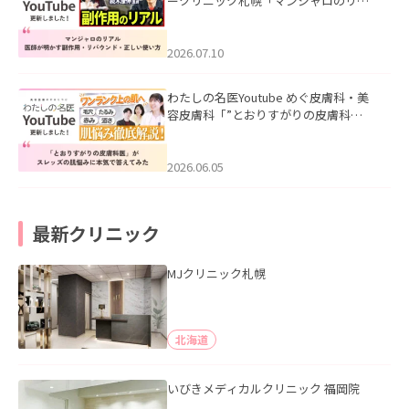
ークリニック札幌「マンジャロのリア
ル｜医師が明かす副作用・リバウン
ド・正しい使い方」を公開いたしまし
た。
2026.07.10
わたしの名医Youtube めぐ皮膚科・美
容皮膚科「”とおりすがりの皮膚科
医”がスレッズの肌悩みに本気で答えて
みた」を公開いたしました。
2026.06.05
最新クリニック
MJクリニック札幌
北海道
いびきメディカルクリニック 福岡院