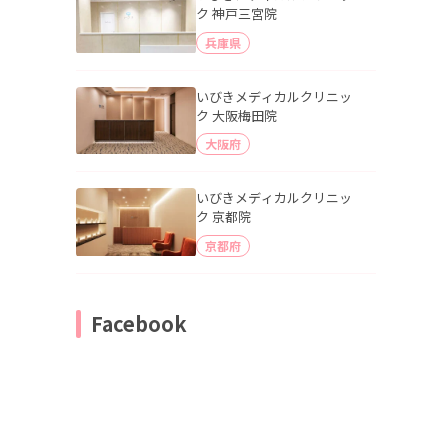
ク 神戸三宮院
兵庫県
いびきメディカルクリニッ
ク 大阪梅田院
大阪府
いびきメディカルクリニッ
ク 京都院
京都府
Facebook