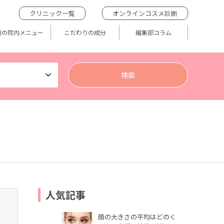
クリニック一覧
オンラインコスメ診断
題の院内メニュー
こだわりの成分
編集部コラム
人気記事
顔の大きさの平均はどのく