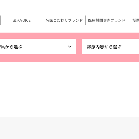
医人VOICE
名医こだわりブランド
医療機関専売ブランド
話
府県から選ぶ
診療内容から選ぶ