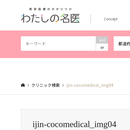
Concept
and
都道
or
クリニック検索
ijin-cocomedical_img04
ijin-cocomedical_img04