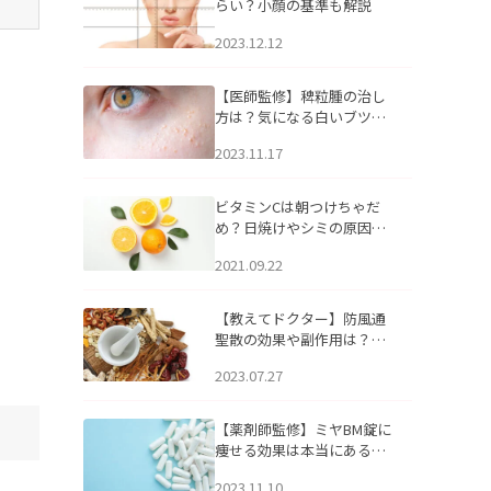
らい？小顔の基準も解説
2023.12.12
【医師監修】稗粒腫の治し
方は？気になる白いブツブ
ツの原因と自宅でできるケ
2023.11.17
アについて
ビタミンCは朝つけちゃだ
め？日焼けやシミの原因に
なるってホント？
2021.09.22
【教えてドクター】防風通
聖散の効果や副作用は？長
期服用は危険なの？
2023.07.27
【薬剤師監修】ミヤBM錠に
痩せる効果は本当にある
の？
2023.11.10