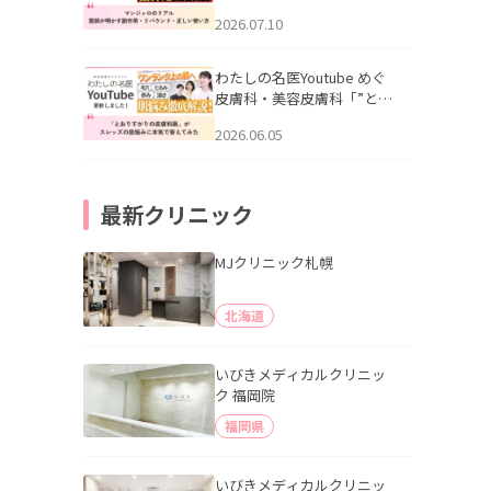
幌「マンジャロのリアル｜
2026.07.10
医師が明かす副作用・リバ
ウンド・正しい使い方」を
公開いたしました。
わたしの名医Youtube めぐ
皮膚科・美容皮膚科「”とお
りすがりの皮膚科医”がスレ
2026.06.05
ッズの肌悩みに本気で答え
てみた」を公開いたしまし
た。
最新クリニック
MJクリニック札幌
北海道
いびきメディカルクリニッ
ク 福岡院
福岡県
いびきメディカルクリニッ