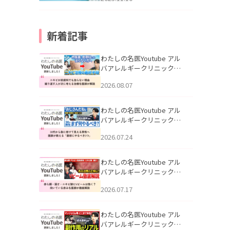
新着記事
わたしの名医Youtube アル
バアレルギークリニック札
幌「ニキビが皮膚科でも治
2026.08.07
らない理由｜繰り返す人が
次に考える治療を医師が解
説」を公開いたしました。
わたしの名医Youtube アル
バアレルギークリニック札
幌「30代から急に老けて見
2026.07.24
える男性へ｜医師が教える
「最初にやるべき3つ」」を
公開いたしました。
わたしの名医Youtube アル
バアレルギークリニック札
幌「赤ら顔・酒さ・ニキビ
2026.07.17
跡にVビームは効く？向いて
いる赤みを医師が徹底解
説」を公開いたしました。
わたしの名医Youtube アル
バアレルギークリニック札