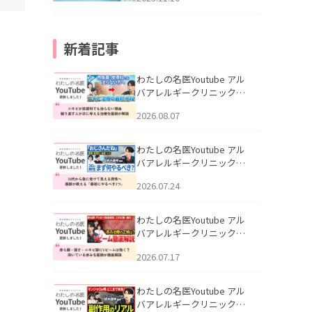
新着記事
わたしの名医Youtube アル
バアレルギークリニック札
幌「ニキビが皮膚科でも治
2026.08.07
らない理由｜繰り返す人が
次に考える治療を医師が解
説」を公開いたしました。
わたしの名医Youtube アル
バアレルギークリニック札
幌「30代から急に老けて見
2026.07.24
える男性へ｜医師が教える
「最初にやるべき3つ」」を
公開いたしました。
わたしの名医Youtube アル
バアレルギークリニック札
幌「赤ら顔・酒さ・ニキビ
2026.07.17
跡にVビームは効く？向いて
いる赤みを医師が徹底解
説」を公開いたしました。
わたしの名医Youtube アル
バアレルギークリニック札