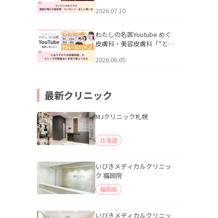
幌「マンジャロのリアル｜
2026.07.10
医師が明かす副作用・リバ
ウンド・正しい使い方」を
公開いたしました。
わたしの名医Youtube めぐ
皮膚科・美容皮膚科「”とお
りすがりの皮膚科医”がスレ
2026.06.05
ッズの肌悩みに本気で答え
てみた」を公開いたしまし
た。
最新クリニック
MJクリニック札幌
北海道
いびきメディカルクリニッ
ク 福岡院
福岡県
いびきメディカルクリニッ