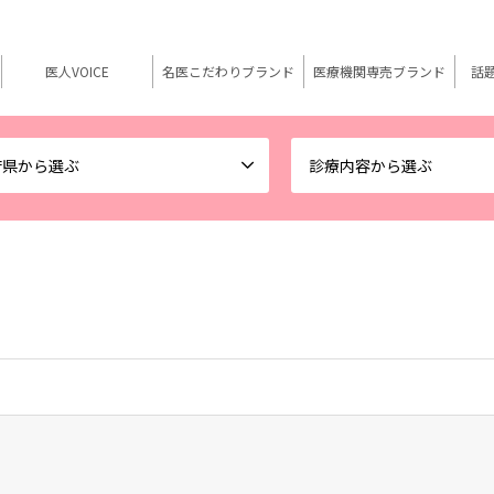
医人VOICE
名医こだわりブランド
医療機関専売ブランド
話
府県から選ぶ
診療内容から選ぶ