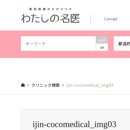
Concept
and
都道
or
クリニック検索
ijin-cocomedical_img03
ijin-cocomedical_img03