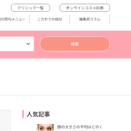
クリニック一覧
オンラインコスメ診断
題の院内メニュー
こだわりの成分
編集部コラム
人気記事
顔の大きさの平均はどのく