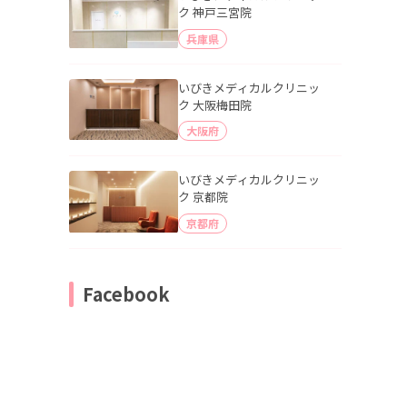
ク 神戸三宮院
兵庫県
いびきメディカルクリニッ
ク 大阪梅田院
大阪府
いびきメディカルクリニッ
ク 京都院
京都府
Facebook