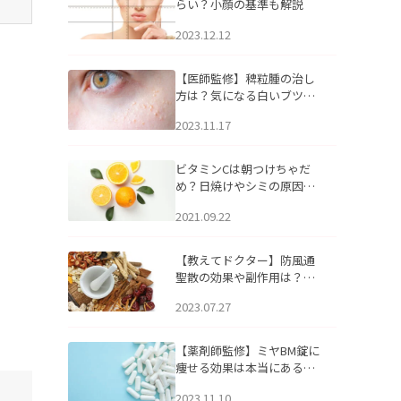
らい？小顔の基準も解説
2023.12.12
【医師監修】稗粒腫の治し
方は？気になる白いブツブ
ツの原因と自宅でできるケ
2023.11.17
アについて
ビタミンCは朝つけちゃだ
め？日焼けやシミの原因に
なるってホント？
2021.09.22
【教えてドクター】防風通
聖散の効果や副作用は？長
期服用は危険なの？
2023.07.27
【薬剤師監修】ミヤBM錠に
痩せる効果は本当にある
の？
2023.11.10