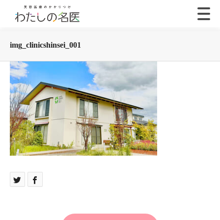
img_clinicshinsei_001