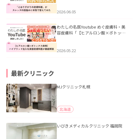
みた」を公開いたしました。
2026.06.05
わたしの名医Youtube めぐ皮膚科・美
容皮膚科「【ヒアルロン酸×ボトック
ス併用】ハイブリッド注入を美容皮膚
科医が徹底解説」を公開いたしまし
た。
2026.05.22
最新クリニック
MJクリニック札幌
北海道
いびきメディカルクリニック 福岡院