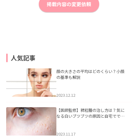
掲載内容の変更依頼
人気記事
顔の大きさの平均はどのくらい？小顔
の基準も解説
2023.12.12
【医師監修】稗粒腫の治し方は？気に
なる白いブツブツの原因と自宅ででき
るケアについて
2023.11.17