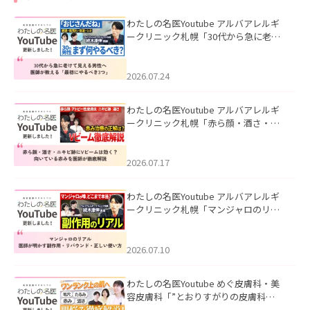
わたしの名医Youtube アルバアレルギ
ークリニック札幌「30代から急に老け
て見える男性へ｜医師が教える「最初
にやるべき3つ」」を公開いたしまし
た。
2026.07.24
わたしの名医Youtube アルバアレルギ
ークリニック札幌「赤ら顔・酒さ・ニ
キビ跡にVビームは効く？向いている赤
みを医師が徹底解説」を公開いたしま
した。
2026.07.17
わたしの名医Youtube アルバアレルギ
ークリニック札幌「マンジャロのリア
ル｜医師が明かす副作用・リバウン
ド・正しい使い方」を公開いたしまし
た。
2026.07.10
わたしの名医Youtube めぐ皮膚科・美
容皮膚科「”とおりすがりの皮膚科
医”がスレッズの肌悩みに本気で答えて