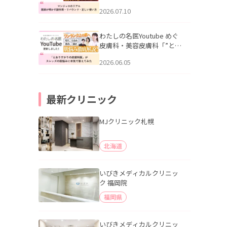
幌「マンジャロのリアル｜
2026.07.10
医師が明かす副作用・リバ
ウンド・正しい使い方」を
公開いたしました。
わたしの名医Youtube めぐ
皮膚科・美容皮膚科「”とお
りすがりの皮膚科医”がスレ
2026.06.05
ッズの肌悩みに本気で答え
てみた」を公開いたしまし
た。
最新クリニック
MJクリニック札幌
北海道
いびきメディカルクリニッ
ク 福岡院
福岡県
いびきメディカルクリニッ