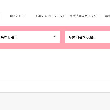
医人VOICE
名医こだわりブランド
医療機関専売ブランド
話
府県から選ぶ
診療内容から選ぶ