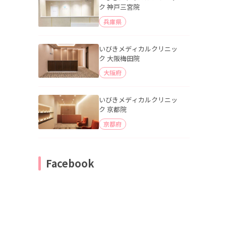
ク 神戸三宮院
兵庫県
いびきメディカルクリニッ
ク 大阪梅田院
大阪府
いびきメディカルクリニッ
ク 京都院
京都府
Facebook