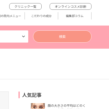
クリニック一覧
オンラインコスメ診断
題の院内メニュー
こだわりの成分
編集部コラム
人気記事
顔の大きさの平均はどのく