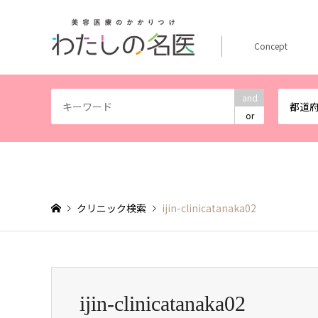
Concept
and
都道
or
クリニック検索
ijin-clinicatanaka02
ijin-clinicatanaka02