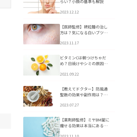
らい？小顔の基準も解説
2023.12.12
【医師監修】稗粒腫の治し
方は？気になる白いブツブ
ツの原因と自宅でできるケ
2023.11.17
アについて
ビタミンCは朝つけちゃだ
め？日焼けやシミの原因に
なるってホント？
2021.09.22
【教えてドクター】防風通
聖散の効果や副作用は？長
期服用は危険なの？
2023.07.27
【薬剤師監修】ミヤBM錠に
痩せる効果は本当にある
の？
2023.11.10