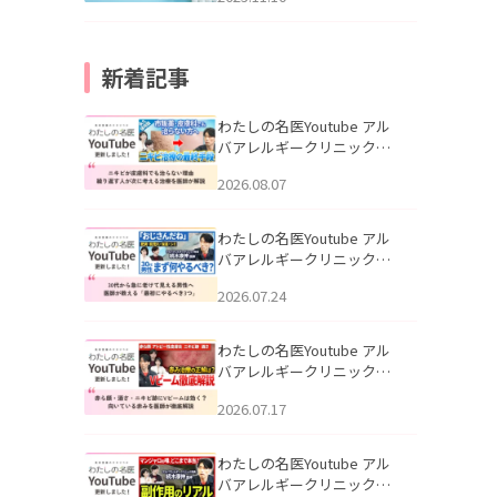
新着記事
わたしの名医Youtube アル
バアレルギークリニック札
幌「ニキビが皮膚科でも治
2026.08.07
らない理由｜繰り返す人が
次に考える治療を医師が解
説」を公開いたしました。
わたしの名医Youtube アル
バアレルギークリニック札
幌「30代から急に老けて見
2026.07.24
える男性へ｜医師が教える
「最初にやるべき3つ」」を
公開いたしました。
わたしの名医Youtube アル
バアレルギークリニック札
幌「赤ら顔・酒さ・ニキビ
2026.07.17
跡にVビームは効く？向いて
いる赤みを医師が徹底解
説」を公開いたしました。
わたしの名医Youtube アル
バアレルギークリニック札