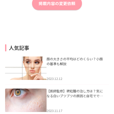
掲載内容の変更依頼
人気記事
顔の大きさの平均はどのくらい？小顔
の基準も解説
2023.12.12
【医師監修】稗粒腫の治し方は？気に
なる白いブツブツの原因と自宅ででき
るケアについて
2023.11.17