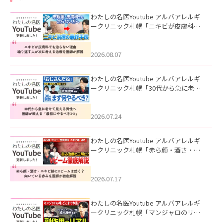
わたしの名医Youtube アルバアレルギ
ークリニック札幌「ニキビが皮膚科で
も治らない理由｜繰り返す人が次に考
える治療を医師が解説」を公開いたし
ました。
2026.08.07
わたしの名医Youtube アルバアレルギ
ークリニック札幌「30代から急に老け
て見える男性へ｜医師が教える「最初
にやるべき3つ」」を公開いたしまし
た。
2026.07.24
わたしの名医Youtube アルバアレルギ
ークリニック札幌「赤ら顔・酒さ・ニ
キビ跡にVビームは効く？向いている赤
みを医師が徹底解説」を公開いたしま
した。
2026.07.17
わたしの名医Youtube アルバアレルギ
ークリニック札幌「マンジャロのリア
ル｜医師が明かす副作用・リバウン