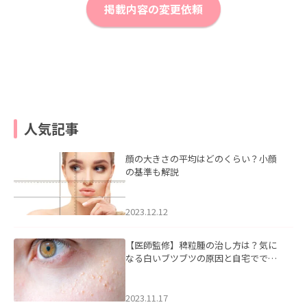
掲載内容の変更依頼
人気記事
顔の大きさの平均はどのくらい？小顔
の基準も解説
2023.12.12
【医師監修】稗粒腫の治し方は？気に
なる白いブツブツの原因と自宅ででき
るケアについて
2023.11.17