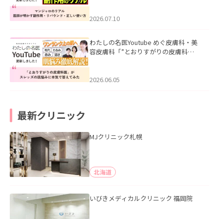
ド・正しい使い方」を公開いたしまし
た。
2026.07.10
わたしの名医Youtube めぐ皮膚科・美
容皮膚科「”とおりすがりの皮膚科
医”がスレッズの肌悩みに本気で答えて
みた」を公開いたしました。
2026.06.05
最新クリニック
MJクリニック札幌
北海道
いびきメディカルクリニック 福岡院