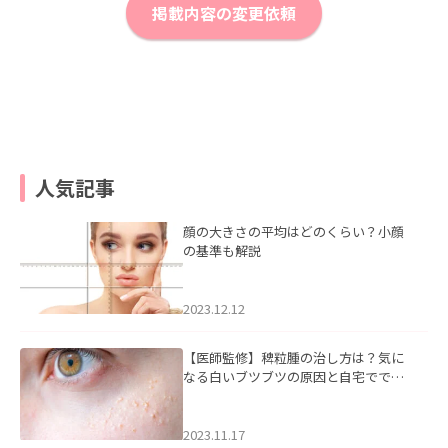
掲載内容の変更依頼
人気記事
顔の大きさの平均はどのくらい？小顔
の基準も解説
2023.12.12
【医師監修】稗粒腫の治し方は？気に
なる白いブツブツの原因と自宅ででき
るケアについて
2023.11.17