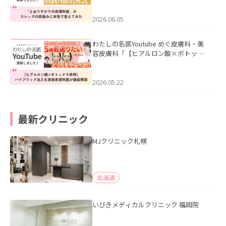
みた」を公開いたしました。
2026.06.05
わたしの名医Youtube めぐ皮膚科・美
容皮膚科「【ヒアルロン酸×ボトック
ス併用】ハイブリッド注入を美容皮膚
科医が徹底解説」を公開いたしまし
た。
2026.05.22
最新クリニック
MJクリニック札幌
北海道
いびきメディカルクリニック 福岡院