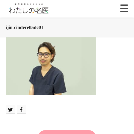
ijin-cinderelladc01