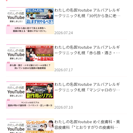
わたしの名医Youtube アルバアレルギ
ークリニック札幌「30代から急に老け
て見える男性へ｜医師が教える「最初
にやるべき3つ」」を公開いたしまし
た。
2026.07.24
わたしの名医Youtube アルバアレルギ
ークリニック札幌「赤ら顔・酒さ・ニ
キビ跡にVビームは効く？向いている赤
みを医師が徹底解説」を公開いたしま
した。
2026.07.17
わたしの名医Youtube アルバアレルギ
ークリニック札幌「マンジャロのリア
ル｜医師が明かす副作用・リバウン
ド・正しい使い方」を公開いたしまし
た。
2026.07.10
わたしの名医Youtube めぐ皮膚科・美
容皮膚科「”とおりすがりの皮膚科
医”がスレッズの肌悩みに本気で答えて