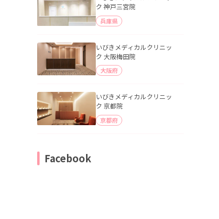
ク 神戸三宮院
兵庫県
いびきメディカルクリニッ
ク 大阪梅田院
大阪府
いびきメディカルクリニッ
ク 京都院
京都府
Facebook