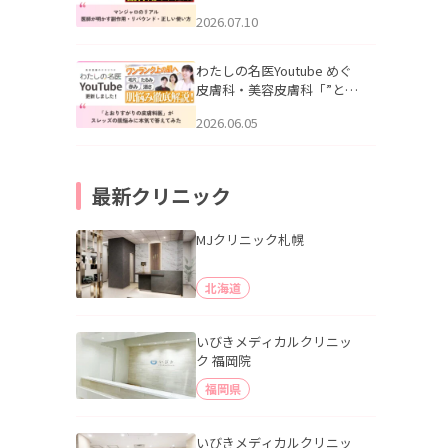
幌「マンジャロのリアル｜
2026.07.10
医師が明かす副作用・リバ
ウンド・正しい使い方」を
公開いたしました。
わたしの名医Youtube めぐ
皮膚科・美容皮膚科「”とお
りすがりの皮膚科医”がスレ
2026.06.05
ッズの肌悩みに本気で答え
てみた」を公開いたしまし
た。
最新クリニック
MJクリニック札幌
北海道
いびきメディカルクリニッ
ク 福岡院
福岡県
いびきメディカルクリニッ