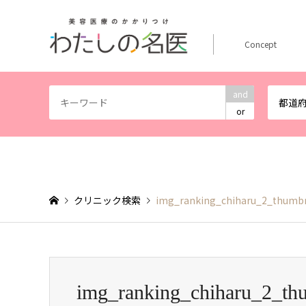
Concept
and
都道
or
クリニック検索
img_ranking_chiharu_2_thumbn
img_ranking_chiharu_2_th