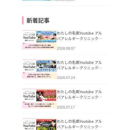
新着記事
わたしの名医Youtube アル
バアレルギークリニック札
幌「ニキビが皮膚科でも治
2026.08.07
らない理由｜繰り返す人が
次に考える治療を医師が解
説」を公開いたしました。
わたしの名医Youtube アル
バアレルギークリニック札
幌「30代から急に老けて見
2026.07.24
える男性へ｜医師が教える
「最初にやるべき3つ」」を
公開いたしました。
わたしの名医Youtube アル
バアレルギークリニック札
幌「赤ら顔・酒さ・ニキビ
2026.07.17
跡にVビームは効く？向いて
いる赤みを医師が徹底解
説」を公開いたしました。
わたしの名医Youtube アル
バアレルギークリニック札