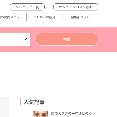
クリニック一覧
オンラインコスメ診断
題の院内メニュー
こだわりの成分
編集部コラム
人気記事
顔の大きさの平均はどのく