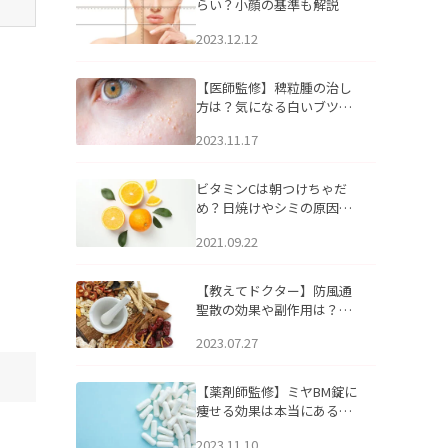
らい？小顔の基準も解説
2023.12.12
【医師監修】稗粒腫の治し
方は？気になる白いブツブ
ツの原因と自宅でできるケ
2023.11.17
アについて
ビタミンCは朝つけちゃだ
め？日焼けやシミの原因に
なるってホント？
2021.09.22
【教えてドクター】防風通
聖散の効果や副作用は？長
期服用は危険なの？
2023.07.27
【薬剤師監修】ミヤBM錠に
痩せる効果は本当にある
の？
2023.11.10